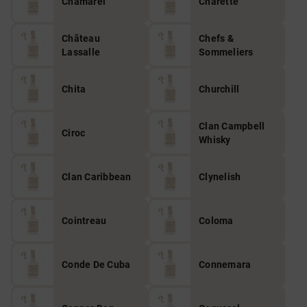
Chamarel
Charette
Chãteau
Chefs &
Lassalle
Sommeliers
Chita
Churchill
Clan Campbell
Ciroc
Whisky
Clan Caribbean
Clynelish
Cointreau
Coloma
Conde De Cuba
Connemara