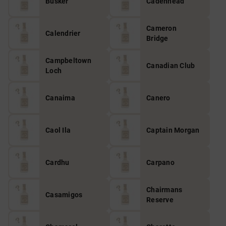
Busker
Cadenhead
Cameron
Calendrier
Bridge
Campbeltown
Canadian Club
Loch
Canaima
Canero
Caol Ila
Captain Morgan
Cardhu
Carpano
Chairmans
Casamigos
Reserve