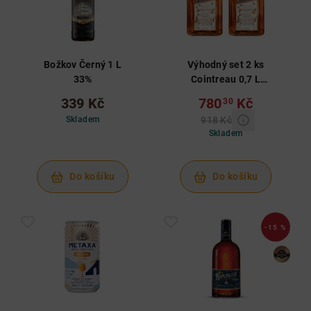
Božkov Černý 1 L
Výhodný set 2 ks
33%
Cointreau 0,7 L
40%
339 Kč
780
Kč
30
Skladem
918 Kč
Skladem
Do košíku
Do košíku
-15 %