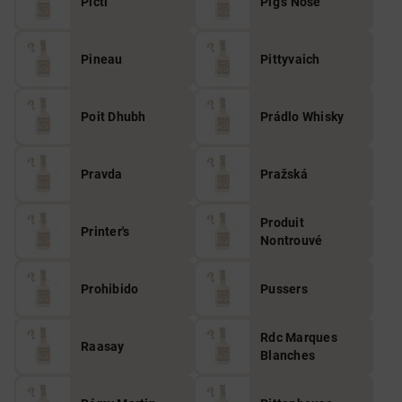
Picti
Pig’s Nose
Pineau
Pittyvaich
Poit Dhubh
Prádlo Whisky
Pravda
Pražská
Produit
Printer's
Nontrouvé
Prohibido
Pussers
Rdc Marques
Raasay
Blanches