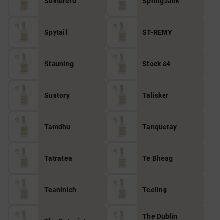
Sombrero
Springbank
Spytail
ST-REMY
Stauning
Stock 84
Suntory
Talisker
Tamdhu
Tanqueray
Tatratea
Te Bheag
Teaninich
Teeling
The Dublin