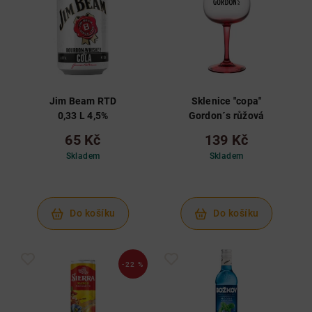
Jim Beam RTD
Sklenice "copa"
0,33 L 4,5%
Gordon´s růžová
65 Kč
139 Kč
Skladem
Skladem
Do košíku
Do košíku
-22 %