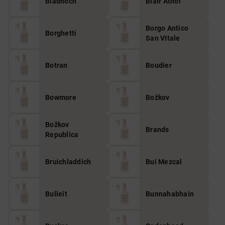
Bladnoch
Blair Athol
Borgo Antico
Borghetti
San VItale
Botran
Boudier
Bowmore
Božkov
Božkov
Brands
Republica
Bruichladdich
Bui Mezcal
Bulleit
Bunnahabhain