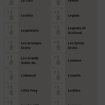
Le Clan
Leblon
Lechita
Legado
Legends Of
Legendario
Scotland
Les Arranges
Les Epices
Divins
Divins
Les Grands
Limonce
Sakés de
Hiroshima
Linkwood
Lionello
Little Frog
Lochlea