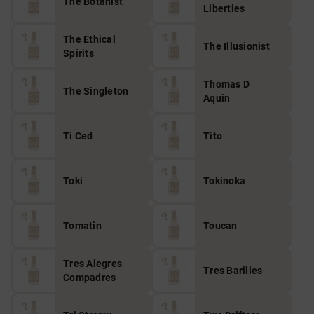
The Botanist
Liberties
The Ethical
The Illusionist
Spirits
Thomas D
The Singleton
Aquin
Ti Ced
Tito
Toki
Tokinoka
Tomatin
Toucan
Tres Alegres
Tres Barilles
Compadres