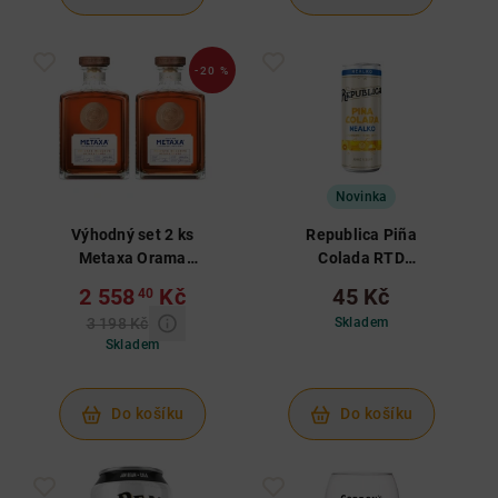
-20 %
Novinka
Výhodný set 2 ks
Republica Piña
Metaxa Orama
Colada RTD
Private Reserve
Nealko 0,25 L
2 558
Kč
45 Kč
40
0,7 L 40%
3 198 Kč
Skladem
Skladem
Do košíku
Do košíku