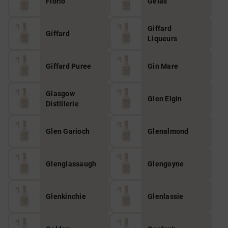
Florio
Gelas
Giffard
Giffard
Liqueurs
Giffard Puree
Gin Mare
Glasgow
Glen Elgin
Distillerie
Glen Garioch
Glenalmond
Glenglassaugh
Glengoyne
Glenkinchie
Glenlassie