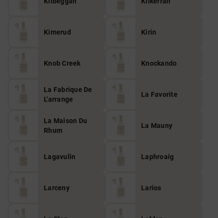
Kilbeggan
Kilkerran
Kimerud
Kirin
Knob Creek
Knockando
La Fabrique De
La Favorite
L'arrange
La Maison Du
La Mauny
Rhum
Lagavulin
Laphroaig
Larceny
Larios