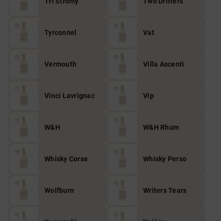
Tri Stromy
Two Drifters
Tyrconnel
Vat
Vermouth
Villa Ascenti
Vinci Lavrignac
Vip
W&H
W&H Rhum
Whisky Corse
Whisky Perso
Wolfburn
Writers Tears