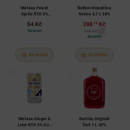
Metaxa Peach
Božkov Republica
Spritz RTD 5%
Solera 0,7 L 38%
0,25 L
54 Kč
288
Kč
15
Skladem
339 Kč
Skladem
Do košíku
Do košíku
Metaxa Ginger &
Bartida Originál
Lime RTD 5% 0,25
Čert 1 L 30%