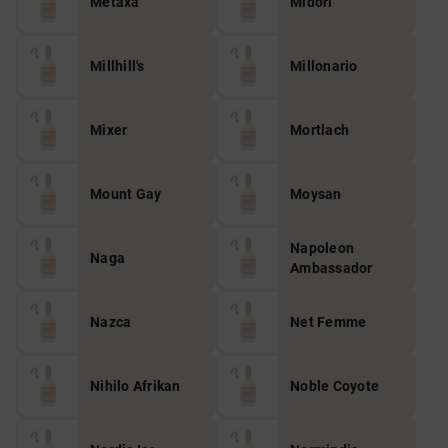
Metaxa
Midori
Millhill's
Millonario
Mixer
Mortlach
Mount Gay
Moysan
Napoleon
Naga
Ambassador
Nazca
Net Femme
Nihilo Afrikan
Noble Coyote