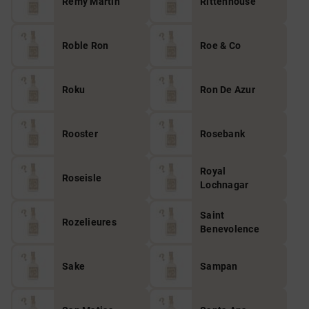
Rémy Martin
Rittenhouse
Roble Ron
Roe & Co
Roku
Ron De Azur
Rooster
Rosebank
Royal
Roseisle
Lochnagar
Saint
Rozelieures
Benevolence
Sake
Sampan