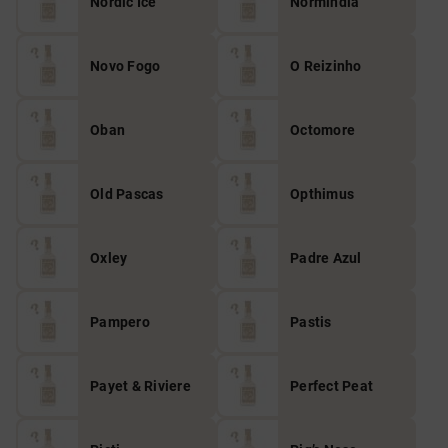
Nordic Ice
Normindia
Novo Fogo
O Reizinho
Oban
Octomore
Old Pascas
Opthimus
Oxley
Padre Azul
Pampero
Pastis
Payet & Riviere
Perfect Peat