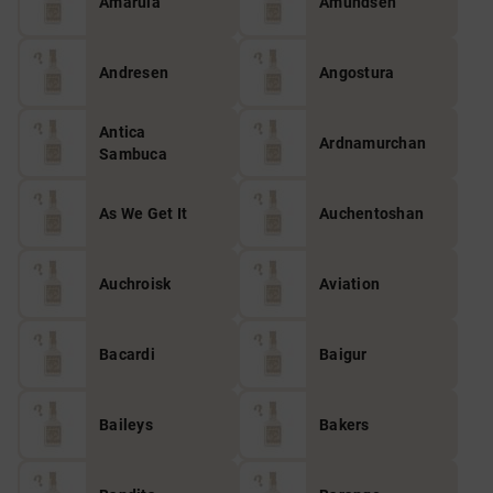
Amarula
Amundsen
Andresen
Angostura
Antica
Ardnamurchan
Sambuca
As We Get It
Auchentoshan
Auchroisk
Aviation
Bacardi
Baigur
Baileys
Bakers