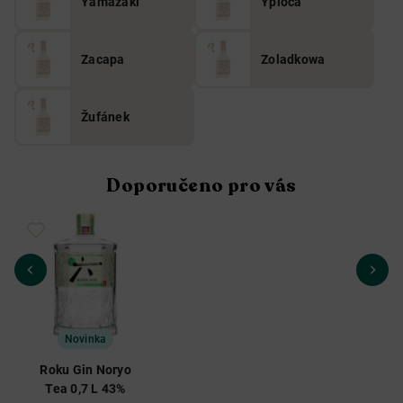
Yamazaki
Ypióca
Zacapa
Zoladkowa
Žufánek
Doporučeno pro vás
Novinka
Roku Gin Noryo
Tea 0,7 L 43%