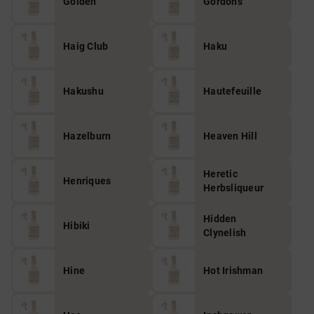
Golden
Gordon's
Haig Club
Haku
Hakushu
Hautefeuille
Hazelburn
Heaven Hill
Heretic
Henriques
Herbsliqueur
Hidden
Hibiki
Clynelish
Hine
Hot Irishman