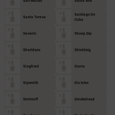
San Matias
Santa Ana
Santiago De
Santa Teresa
Cuba
Severin
Sheep Dip
Sheridans
Shieldaig
Siegfried
Sierra
Sipsmith
Six Isles
Smirnoff
Smokehead