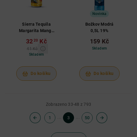
Novinka
Sierra Tequila
Božkov Modrá
Margarita Mango
0,5L 19%
RTD 0,25 L 6%
32
Kč
159 Kč
20
41 Kč
Skladem
Skladem
Do košíku
Do košíku
Zobrazeno 33-48 z 793
...
...
1
3
50