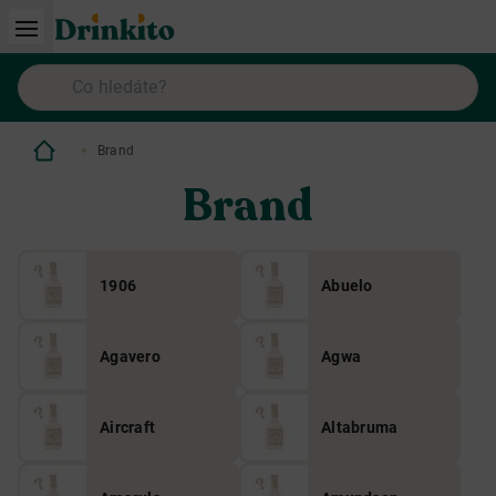
Brand
Brand
1906
Abuelo
Agavero
Agwa
Aircraft
Altabruma