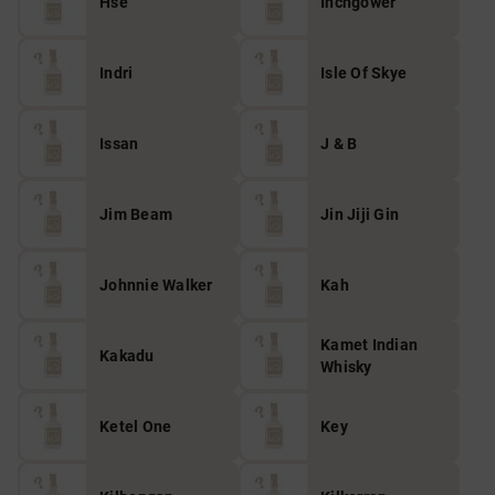
Hse
Inchgower
Indri
Isle Of Skye
Issan
J & B
Jim Beam
Jin Jiji Gin
Johnnie Walker
Kah
Kamet Indian
Kakadu
Whisky
Ketel One
Key