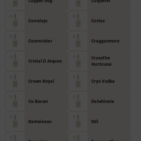
Copper Dog
Coquerel
Corralejo
Cortez
Courvoisier
Cragganmore
Crossfire
Cristal D Arques
Hurricane
Crown Royal
Cryo Vodka
Cu Bocan
Dalwhinnie
Damoiseau
Ddl