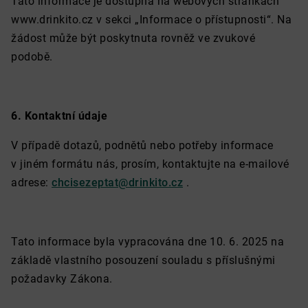
Tato informace je dostupná na webových stránkách
www.drinkito.cz v sekci „Informace o přístupnosti“. Na
žádost může být poskytnuta rovněž ve zvukové
podobě.
6. Kontaktní údaje
V případě dotazů, podnětů nebo potřeby informace
v jiném formátu nás, prosím, kontaktujte na e-mailové
adrese:
chcisezeptat@drinkito.cz
.
Tato informace byla vypracována dne 10. 6. 2025 na
základě vlastního posouzení souladu s příslušnými
požadavky Zákona.