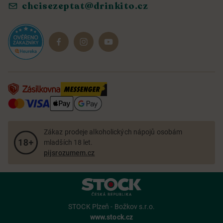
chcisezeptat@drinkito.cz
Reklamace a vrácení
Magazín
Dárkové sady
Zákaz prodeje alkoholických nápojů osobám
mladších 18 let.
pijsrozumem.cz
STOCK Plzeň - Božkov s.r.o.
www.stock.cz