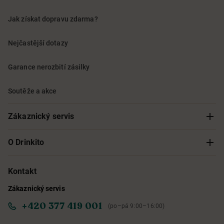
Jak získat dopravu zdarma?
Nejčastější dotazy
Garance nerozbití zásilky
Soutěže a akce
Zákaznický servis
Sledování objednávky
O Drinkito
Možnosti doručení a platby
O nás
Kontakt
Zákaznický servis
Obchodní podmínky
Informace o přístupnosti služby
+420 377 419 001
(po–pá 9:00–16:00)
Ochrana osobních údajů
Objevte naše novinky