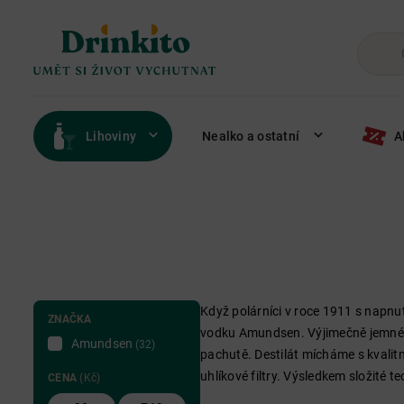
Lihoviny
Nealko a ostatní
A
Když polárníci v roce 1911 s napnut
ZNAČKA
vodku Amundsen. Výjimečně jemné ch
Amundsen
(32)
pachutě. Destilát mícháme s kvali
uhlíkové filtry. Výsledkem složité t
CENA
(Kč)