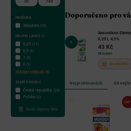
-
Doporučeno pro vá
NABÍDKA
Skladem
(30)
Amundsen Sknny
OBJEM LAHVE
(l)
0,25 L 4,5%
0,25
(11)
43 Kč
0,5
(8)
Skladem
1
(5)
Do košíku
0
(3)
Všechny velikosti (8)
ZEMĚ PŮVODU
Nejprodávanější
Od nejle
Česká republika
(25)
Polsko
(2)
-30 
Zrušit všechny filtry