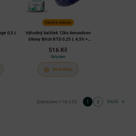
Dárek k nákupu
ge 0,5 L
Výhodný balíček 12ks Amundsen
Sknny Bitch RTD 0,25 L 4,5% +
Kruh
516 Kč
Skladem
Do košíku
Další
Zobrazeno 1-16 z 32
1
2