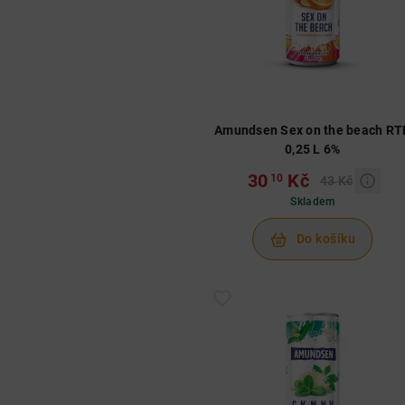
Amundsen Sex on the beach RT
0,25 L 6%
30
Kč
10
43 Kč
Skladem
Do košíku