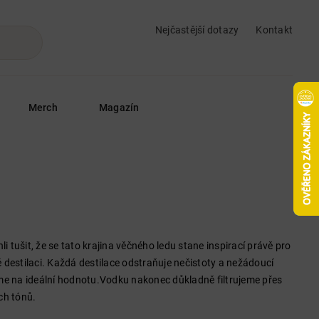
Nejčastější dotazy
Kontakt
Merch
Magazín
 tušit, že se tato krajina věčného ledu stane inspirací právě pro
destilaci. Každá destilace odstraňuje nečistoty a nežádoucí
me na ideální hodnotu.Vodku nakonec důkladně filtrujeme přes
ých tónů.