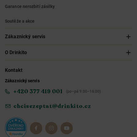
Garance nerozbití zásilky
Soutěže a akce
Zákaznický servis
Sledování objednávky
O Drinkito
Možnosti doručení a platby
O nás
Kontakt
Zákaznický servis
Obchodní podmínky
Informace o přístupnosti služby
+420 377 419 001
(po–pá 9:00–16:00)
Ochrana osobních údajů
Objevte naše novinky
chcisezeptat@drinkito.cz
Reklamace a vrácení
Magazín
Dárkové sady