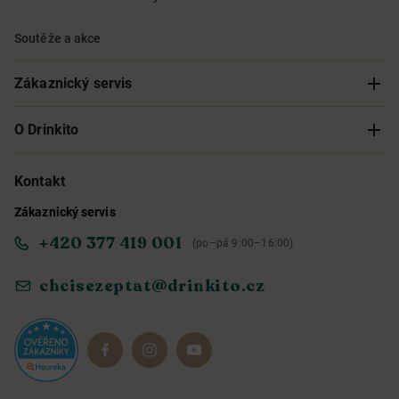
Soutěže a akce
Zákaznický servis
Sledování objednávky
O Drinkito
Možnosti doručení a platby
O nás
Kontakt
Zákaznický servis
Obchodní podmínky
Informace o přístupnosti služby
+420 377 419 001
(po–pá 9:00–16:00)
Ochrana osobních údajů
Objevte naše novinky
chcisezeptat@drinkito.cz
Reklamace a vrácení
Magazín
Dárkové sady