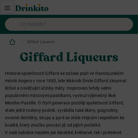
Giffard Liqueurs
Giffard Liqueurs
Historie společnosti Giffard se začala psát ve francouzském
městě Angers v roce 1885, kde lékárník Émile Giffard zkoumal
léčivé a osvěžující účinky máty. Inspirován tehdy velmi
populárními mátovými pastilkami, vyvinul výjimečný likér
Menthe-Pastille. O čtyři generace později společnost Giffard,
stále ještě rodinný podnik, vyráběla také likéry, guignolety,
ovocné destiláty, sirupy a pyré se stále stejným respektem ke
kvalitě, který značku provází již od jejích počátků.
V naší nabídce najdete jak klasické, krémové, tak i prémiové