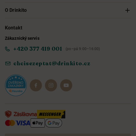
Sledování objednávky
O Drinkito
Možnosti doručení a platby
O nás
Kontakt
Zákaznický servis
Obchodní podmínky
Informace o přístupnosti služby
+420 377 419 001
(po–pá 9:00–16:00)
Ochrana osobních údajů
Objevte naše novinky
chcisezeptat@drinkito.cz
Reklamace a vrácení
Magazín
Dárkové sady