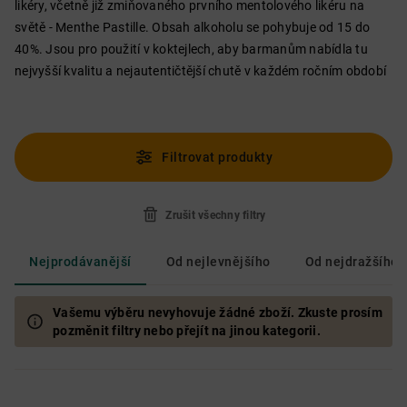
likéry, včetně již zmiňovaného prvního mentolového likéru na
světě - Menthe Pastille. Obsah alkoholu se pohybuje od 15 do
40%. Jsou pro použití v koktejlech, aby barmanům nabídla tu
nejvyšší kvalitu a nejautentičtější chutě v každém ročním období
Filtrovat produkty
Zrušit všechny filtry
Nejprodávanější
Od nejlevnějšího
Od nejdražšího
Vašemu výběru nevyhovuje žádné zboží. Zkuste prosím
pozměnit filtry nebo přejít na jinou kategorii.