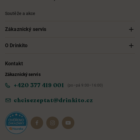
Soutěže a akce
Zákaznický servis
Sledování objednávky
O Drinkito
Možnosti doručení a platby
O nás
Kontakt
Zákaznický servis
Obchodní podmínky
Informace o přístupnosti služby
+420 377 419 001
(po–pá 9:00–16:00)
Ochrana osobních údajů
Objevte naše novinky
chcisezeptat@drinkito.cz
Reklamace a vrácení
Magazín
Dárkové sady