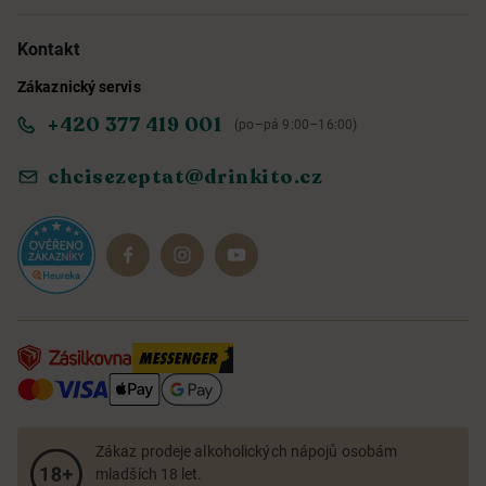
Možnosti doručení a platby
O nás
Kontakt
Zákaznický servis
Obchodní podmínky
Informace o přístupnosti služby
+420 377 419 001
(po–pá 9:00–16:00)
Ochrana osobních údajů
Objevte naše novinky
chcisezeptat@drinkito.cz
Reklamace a vrácení
Magazín
Dárkové sady
Zákaz prodeje alkoholických nápojů osobám
mladších 18 let.