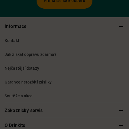
Přihlaste se k odběru
Informace
Kontakt
Jak získat dopravu zdarma?
Nejčastější dotazy
Garance nerozbití zásilky
Soutěže a akce
Zákaznický servis
Sledování objednávky
O Drinkito