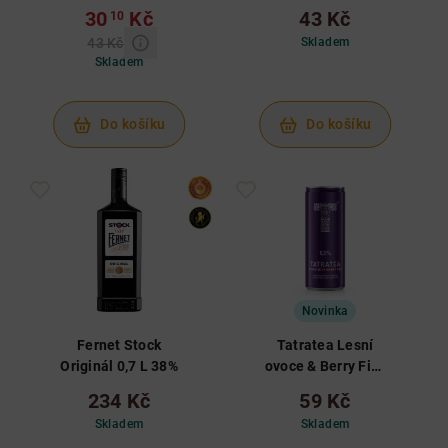
0,25 L 6%
RTD 0,25 L 4,5%
30
Kč
43 Kč
10
43 Kč
Skladem
Skladem
Do košíku
Do košíku
Novinka
Fernet Stock
Tatratea Lesní
Originál 0,7 L 38%
ovoce & Berry Fizz
0,25 L 6,2%
234 Kč
59 Kč
Skladem
Skladem