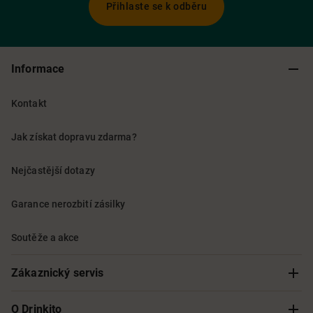
Přihlaste se k odběru
Informace
Kontakt
Jak získat dopravu zdarma?
Nejčastější dotazy
Garance nerozbití zásilky
Soutěže a akce
Zákaznický servis
Sledování objednávky
O Drinkito