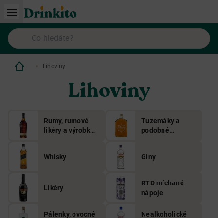
Lihoviny
Lihoviny
Rumy, rumové
Tuzemáky a
likéry a výrobky
podobné
z třtinových
lihoviny
destilátů
Whisky
Giny
RTD míchané
Likéry
nápoje
Pálenky, ovocné
Nealkoholické