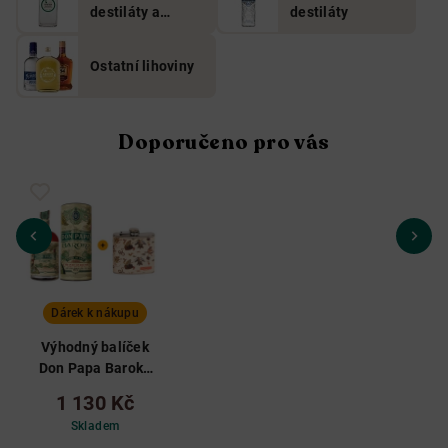
destiláty a
destiláty
podobné
lihoviny
Ostatní lihoviny
Doporučeno pro vás
Dárek k nákupu
Výhodný balíček
Don Papa Baroko
v tubě a placatka
1 130 Kč
Skladem