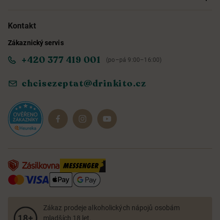
Možnosti doručení a platby
O nás
Kontakt
Zákaznický servis
Obchodní podmínky
Informace o přístupnosti služby
+420 377 419 001
(po–pá 9:00–16:00)
Ochrana osobních údajů
Objevte naše novinky
chcisezeptat@drinkito.cz
Reklamace a vrácení
Magazín
Dárkové sady
Zákaz prodeje alkoholických nápojů osobám
mladších 18 let.