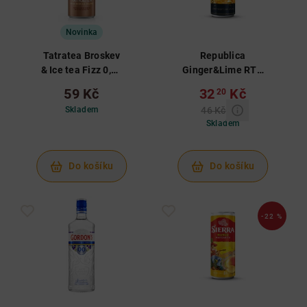
Novinka
Tatratea Broskev
Republica
& Ice tea Fizz 0,25
Ginger&Lime RTD
L 4,2%
0,25 L 6%
59 Kč
32
Kč
20
Skladem
46 Kč
Skladem
Do košíku
Do košíku
-22 %