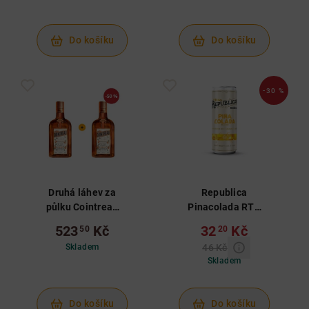
Do košíku
Do košíku
-30 %
Druhá láhev za
Republica
půlku Cointreau
Pinacolada RTD
0,5 L 40%
0,25 L 6%
523
Kč
32
Kč
50
20
Skladem
46 Kč
Skladem
Do košíku
Do košíku