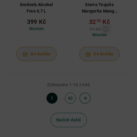
Gordon's Alcohol
Sierra Tequila
Free 0,7 L
Margarita Mango
RTD 0,25 L 6%
399 Kč
32
Kč
20
Skladem
41 Kč
Skladem
Do košíku
Do košíku
Zobrazeno 1-16 z 666
...
1
42
Načíst další