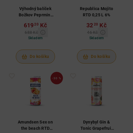
Výhodný balíček
Republica Mojito
Božkov Peprmint
RTD 0,25 L 6%
1 L 19% a ústní
619
Kč
32
Kč
20
20
hygiena
688 Kč
46 Kč
Skladem
Skladem
Do košíku
Do košíku
-30 %
Amundsen Sex on
Dynybyl Gin &
the beach RTD
Tonic Grapefruit