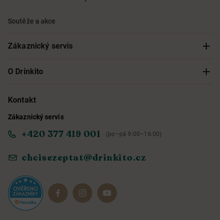
Soutěže a akce
Zákaznický servis
Sledování objednávky
O Drinkito
Možnosti doručení a platby
O nás
Kontakt
Zákaznický servis
Obchodní podmínky
Informace o přístupnosti služby
+420 377 419 001
(po–pá 9:00–16:00)
Ochrana osobních údajů
Objevte naše novinky
chcisezeptat@drinkito.cz
Reklamace a vrácení
Magazín
Dárkové sady