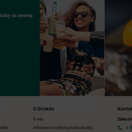
vánky na eventy.
O Drinkito
Konta
O nás
Zákazni
+
latby
Informace o přístupnosti služby