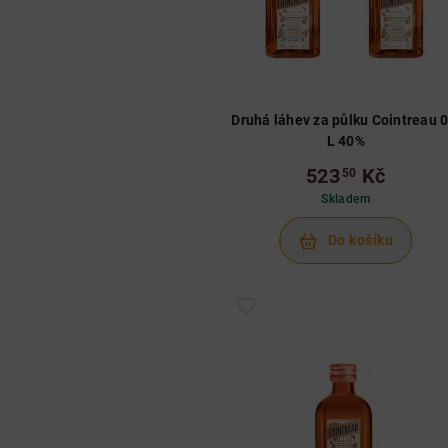
Druhá láhev za půlku Cointreau 0
L 40%
523
Kč
50
Skladem
Do košíku