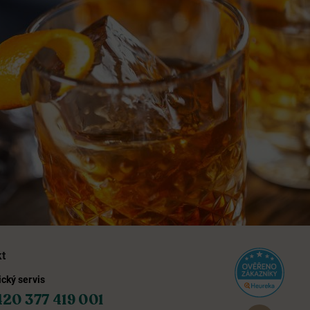
kt
cký servis
420 377 419 001