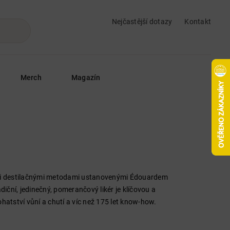
Nejčastější dotazy
Kontakt
Merch
Magazín
čními destilačnými metodami ustanovenými Édouardem
diční, jedinečný, pomerančový likér je klíčovou a
atství vůní a chutí a víc než 175 let know-how.