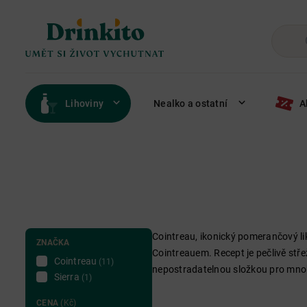
Lihoviny
Nealko a ostatní
A
Cointreau, ikonický pomerančový li
ZNAČKA
Cointreauem. Recept je pečlivě střež
Cointreau
(11)
nepostradatelnou složkou pro mnoho
Sierra
(1)
CENA
(Kč)