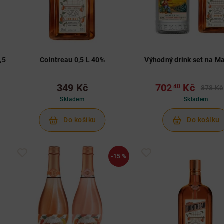
,5
Cointreau 0,5 L 40%
Výhodný drink set na Ma
349 Kč
702
Kč
40
878 Kč
Skladem
Skladem
Do košíku
Do košíku
-15 %