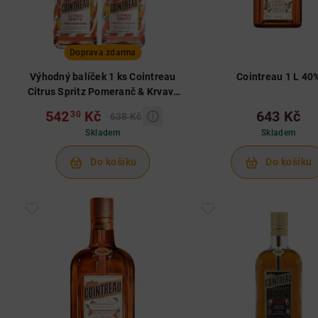
Doprava zdarma
Výhodný balíček 1 ks Cointreau
Cointreau 1 L 40
Citrus Spritz Pomeranč & Krvavý
pomeranč 0,75 L 10,5% + 1 ks
542
Kč
643 Kč
30
638 Kč
Cointreau Citrus Spritz Grep &
Skladem
Skladem
Mandarinka 0,75 L 10,5%
Do košíku
Do košíku