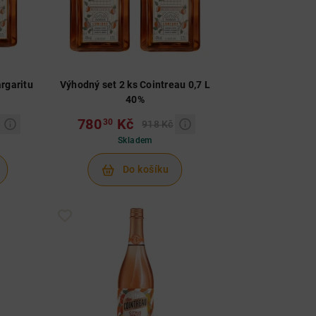
rgaritu
Výhodný set 2 ks Cointreau 0,7 L
40%
780
Kč
30
918 Kč
Skladem
Do košíku