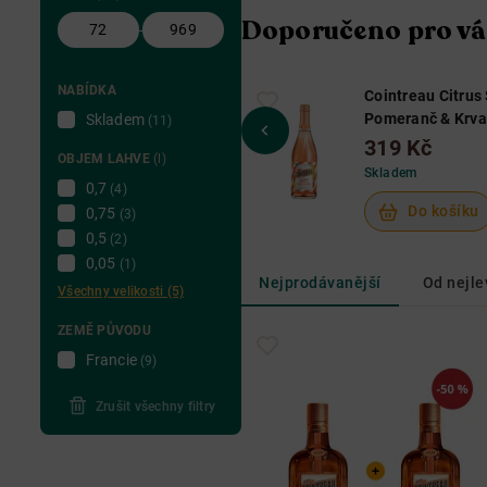
Doporučeno pro vá
-
NABÍDKA
Cointreau Citrus 
Pomeranč & Krv
Skladem
(11)
0,75 L 10,5%
319 Kč
OBJEM LAHVE
(l)
Skladem
0,7
(4)
Do košíku
0,75
(3)
0,5
(2)
0,05
(1)
Nejprodávanější
Od nejle
Všechny velikosti (5)
ZEMĚ PŮVODU
Francie
(9)
Zrušit všechny filtry