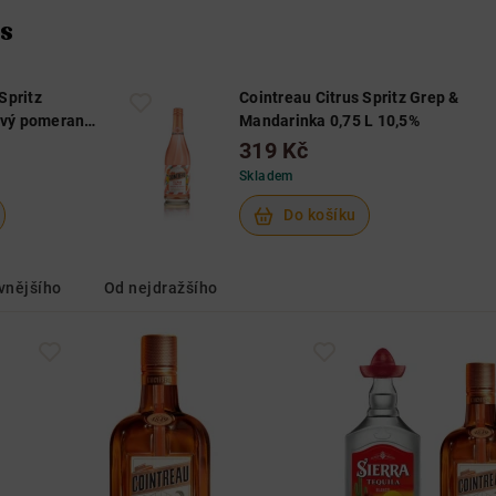
Nad 650 Kč
Do 250 Kč
250 Kč - 650 Kč
s
Nad 650 Kč
Nad 650 Kč
Spritz
Cointreau Citrus Spritz Grep &
avý pomeranč
Mandarinka 0,75 L 10,5%
319 Kč
Skladem
Do košíku
vnějšího
Od nejdražšího