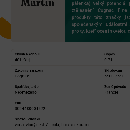
Martin
pálenka) velký potenciál 
ztělesnění Cognac Fine
produkty této značky j
společenskými událostmi 
pro ty, kteří ocení skvělou 
Obsah alkoholu
Objem
40% Obj.
0.7 l
Zákonné zařazení
Skladování
Cognac
5° C - 25° C
Spotřebujte do
Země původu
Neomezeno
Francie
EAN
3024480004522
Složení výrobku
voda, vinný destilát, cukr, barvivo: karamel