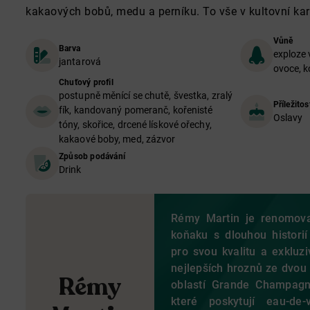
kakaových bobů, medu a perníku. To vše v kultovní ka
Vůně
Barva
exploze 
jantarová
ovoce, k
Chuťový profil
postupně měnící se chutě, švestka, zralý
Příležitos
fík, kandovaný pomeranč, kořenisté
Oslavy
tóny, skořice, drcené lískové ořechy,
kakaové boby, med, zázvor
Způsob podávání
Drink
Rémy Martin je renomov
koňaku s dlouhou histori
pro svou kvalitu a exkluzi
nejlepších hroznů ze dvou 
Rémy
oblastí Grande Champag
které poskytují eau-de