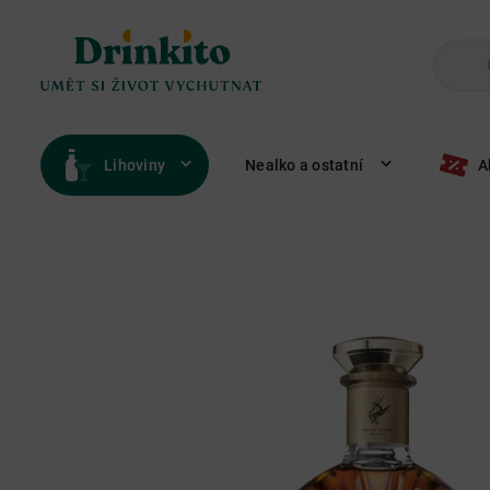
Lihoviny
Nealko a ostatní
A