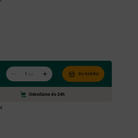
Do košíku
ks
Odesíláme do 24h
at