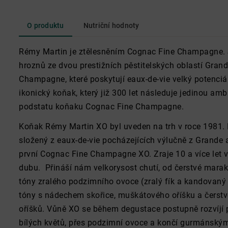
O produktu
Nutriční hodnoty
Rémy Martin je ztělesněním Cognac Fine Champagne. J
hroznů ze dvou prestižních pěstitelských oblastí Gra
Champagne, které poskytují eaux-de-vie velký potenciál
ikonický koňak, který již 300 let následuje jedinou amb
podstatu koňaku Cognac Fine Champagne.
Koňak Rémy Martin XO byl uveden na trh v roce 1981. 
složený z eaux-de-vie pocházejících výlučně z Grande
první Cognac Fine Champagne XO. Zraje 10 a více let 
dubu. Přináší nám velkorysost chutí, od čerstvé mara
tóny zralého podzimního ovoce (zralý fík a kandovan
tóny s nádechem skořice, muškátového oříšku a čerstv
oříšků. Vůně XO se během degustace postupně rozvíjí p
bílých květů, přes podzimní ovoce a končí gurmánský