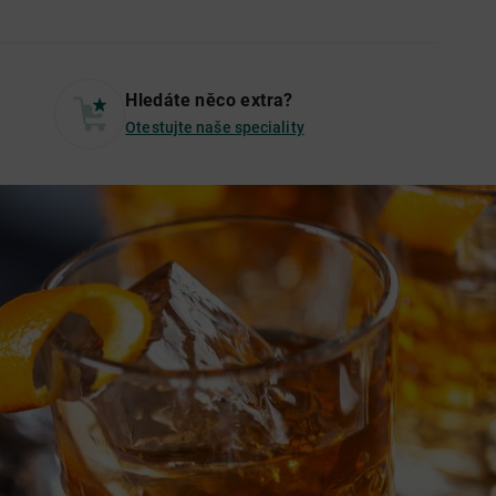
Hledáte něco extra?
Otestujte naše speciality