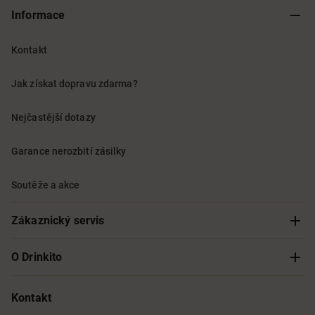
Informace
Kontakt
Jak získat dopravu zdarma?
Nejčastější dotazy
Garance nerozbití zásilky
Soutěže a akce
Zákaznický servis
Sledování objednávky
O Drinkito
Možnosti doručení a platby
O nás
Kontakt