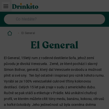
El General
El General
El General, 15letý rum z rodinné destilerie Sofa, jehož zemí
původu je divoká Venezuela. Země, ze které pochází i slavný
Simon Bolívar, generál, který dal Venezuele svobodu a možnost
plnit si své sny. Ten byl ostatně i inspirací pro vznik tohoto rumu.
Vyrábí se ze 100% venezuelské cukrové třtiny kolonovou
destilací. Celých 15 let pak zraje v sudu z amerického dubu.
Ručně se pak stáčí a etiketuje v Prádle. Má unikátní chuťový
profil, ve kterém můžete cítit tóny medu, banánu, kokosu, citrusů
a hořké čokolády. Jeho jedinečnost už byla oceněna dvěma