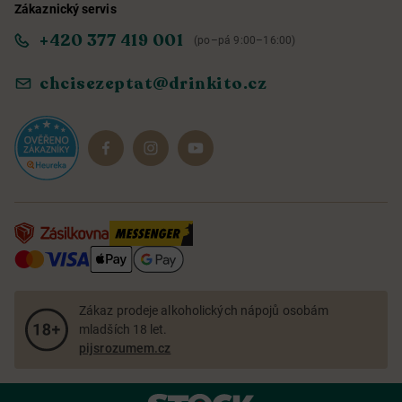
Zákaznický servis
Obchodní podmínky
Informace o přístupnosti služby
+420 377 419 001
(po–pá 9:00–16:00)
Ochrana osobních údajů
Objevte naše novinky
chcisezeptat@drinkito.cz
Reklamace a vrácení
Magazín
Dárkové sady
Zákaz prodeje alkoholických nápojů osobám
mladších 18 let.
pijsrozumem.cz