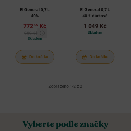
El General 0,7 L
El General 0,7 L
40%
40 % dárkové
balení se
772
Kč
1 049 Kč
65
skleničkou
909 Kč
Skladem
Skladem
Do košíku
Do košíku
Zobrazeno 1-2 z 2
Vyberte podle značky