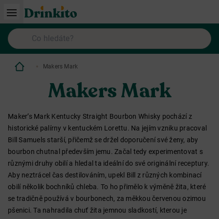
Makers Mark
Makers Mark
Maker’s Mark Kentucky Straight Bourbon Whisky pochází z
historické palírny v kentuckém Lorettu. Na jejím vzniku pracoval
Bill Samuels starší, přičemž se držel doporučení své ženy, aby
bourbon chutnal především jemu. Začal tedy experimentovat s
různými druhy obilí a hledal ta ideální do své originální receptury.
Aby neztrácel čas destilováním, upekl Bill z různých kombinací
obilí několik bochníků chleba. To ho přimělo k výměně žita, které
se tradičně používá v bourbonech, za měkkou červenou ozimou
pšenici. Ta nahradila chuť žita jemnou sladkostí, kterou je