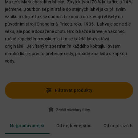
Maker’s Mark charakteristický. Zbytek tvoří 70 % kukuřice a 14 %
ječmene. Bourbon se plní stále do stejných lahví jako při svém
vzniku a stejně tak se dodnes tisknou a ořezávají i etikety na
původním stroji Chandler & Price z roku 1935. Lahvuje se ne dle
věku, ale podle dosažené chuti. Hrdlo každé lahve je nakonec
ručně zapečetěno voskem a tím se každá lahev stává
originální. Je vítaným zpestřením každého koktejlu, ovšem
mnoho lidí jej přesto preferuje čistý, případně na ledu s kapkou
vody.
Filtrovat produkty
Zrušit všechny filtry
Nejprodávanější
Od nejlevnějšího
Od nejdražšího