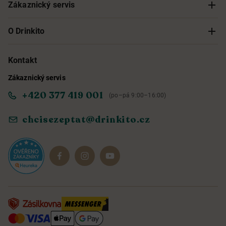
Zákaznický servis
Sledování objednávky
O Drinkito
Možnosti doručení a platby
O nás
Kontakt
Zákaznický servis
Obchodní podmínky
Informace o přístupnosti služby
+420 377 419 001
(po–pá 9:00–16:00)
Ochrana osobních údajů
Objevte naše novinky
chcisezeptat@drinkito.cz
Reklamace a vrácení
Magazín
Dárkové sady