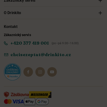
Zákaznický servis
Sledování objednávky
O Drinkito
Možnosti doručení a platby
O nás
Kontakt
Zákaznický servis
Obchodní podmínky
Informace o přístupnosti služby
+420 377 419 001
(po–pá 9:00–16:00)
Ochrana osobních údajů
Objevte naše novinky
chcisezeptat@drinkito.cz
Reklamace a vrácení
Magazín
Dárkové sady