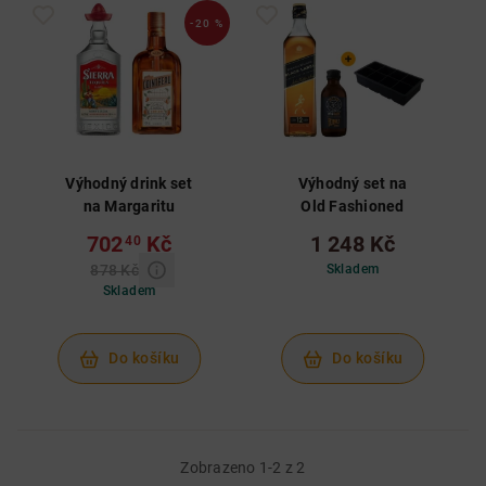
-20 %
Výhodný drink set
Výhodný set na
na Margaritu
Old Fashioned
702
Kč
1 248 Kč
40
878 Kč
Skladem
Skladem
Do košíku
Do košíku
Zobrazeno 1-2 z 2