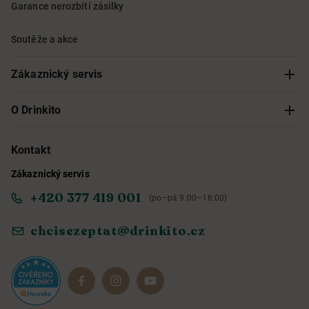
Garance nerozbití zásilky
Soutěže a akce
Zákaznický servis
Sledování objednávky
O Drinkito
Možnosti doručení a platby
O nás
Kontakt
Zákaznický servis
Obchodní podmínky
Informace o přístupnosti služby
+420 377 419 001
(po–pá 9:00–16:00)
Ochrana osobních údajů
Objevte naše novinky
chcisezeptat@drinkito.cz
Reklamace a vrácení
Magazín
Dárkové sady