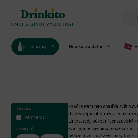
Lihoviny
Nealko a ostatní
A
Značka Pampero spatřila světlo svě
ZNAČKA
doslova způsobil převrat v oboru v
Pampero
(4)
Llnero, tedy původní venezuelský ko
kvality, intenzivnímu procesu stár
CENA
(Kč)
poloze rovníkové Venezuely tak zís