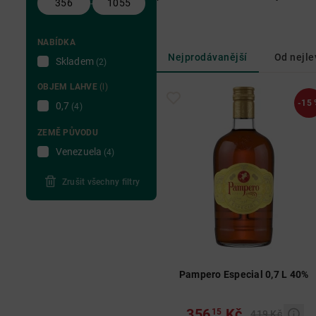
-
NABÍDKA
Nejprodávanější
Od nejle
Skladem
(2)
OBJEM LAHVE
(l)
-15 
0,7
(4)
ZEMĚ PŮVODU
Venezuela
(4)
Zrušit všechny filtry
Pampero Especial 0,7 L 40%
356
Kč
15
419 Kč