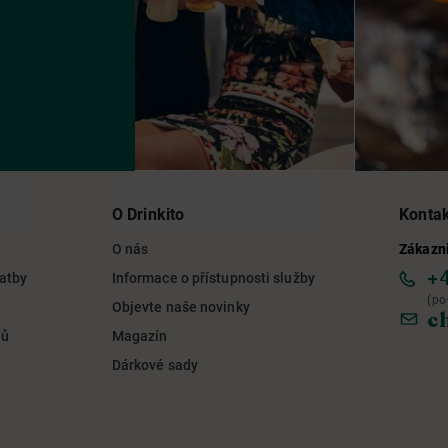
O Drinkito
Konta
O nás
Zákazni
+
latby
Informace o přístupnosti služby
(po
Objevte naše novinky
c
jů
Magazín
Dárkové sady