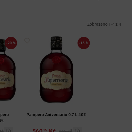
Zobrazeno 1-4 z 4
-20 %
-15 %
mpero
Pampero Aniversario 0,7 L 40%
40%
560
Kč
15
Kč
659 Kč