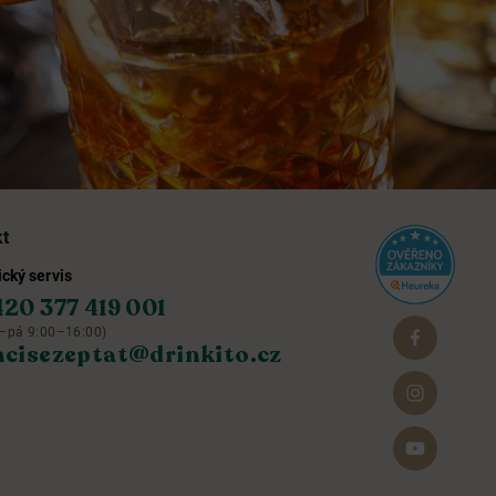
kt
cký servis
420 377 419 001
–pá 9:00–16:00)
hcisezeptat@drinkito.cz