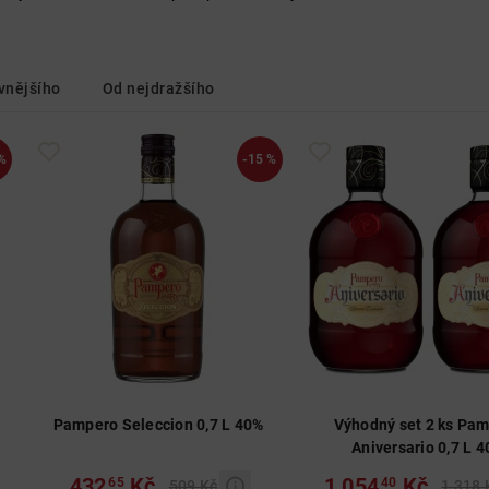
Nad 650 Kč
Do 250 Kč
250 Kč - 650 Kč
Nad 650 Kč
Nad 650 Kč
vnějšího
Od nejdražšího
%
-15 %
Pampero Seleccion 0,7 L 40%
Výhodný set 2 ks Pa
Aniversario 0,7 L 
432
Kč
1 054
Kč
65
40
509 Kč
1 318 