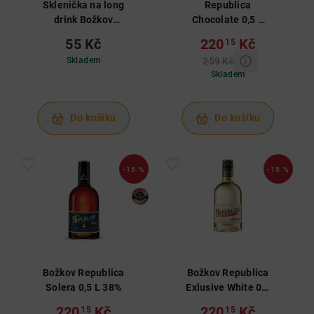
Sklenička na long
Republica
drink Božkov
Chocolate 0,5 L
Republica
33%
55 Kč
220
Kč
15
Skladem
259 Kč
Skladem
Do košíku
Do košíku
-15 %
-15 %
Božkov Republica
Božkov Republica
Solera 0,5 L 38%
Exlusive White 0,5
L 38%
220
Kč
220
Kč
15
15