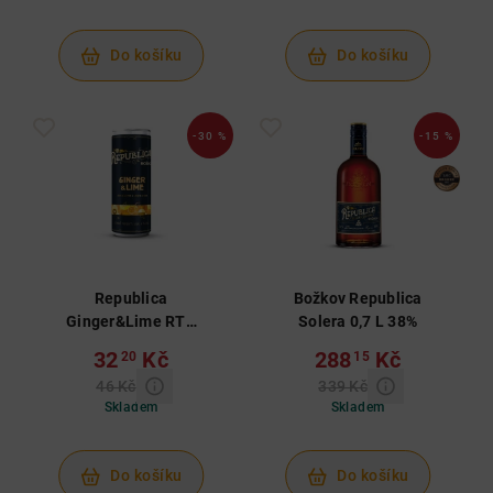
Do košíku
Do košíku
-30 %
-15 %
Republica
Božkov Republica
Ginger&Lime RTD
Solera 0,7 L 38%
0,25 L 6%
32
Kč
288
Kč
20
15
46 Kč
339 Kč
Skladem
Skladem
Do košíku
Do košíku