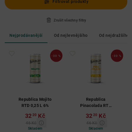
Filtrovat produkty
Zrušit všechny filtry
Nejprodávanější
Od nejlevnějšího
Od nejdražšího
-30 %
-30 %
Republica Mojito
Republica
RTD 0,25 L 6%
Pinacolada RTD
0,25 L 6%
32
Kč
32
Kč
20
20
46 Kč
46 Kč
Skladem
Skladem