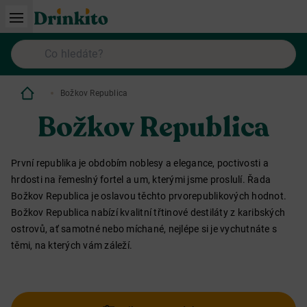
Božkov Republica
Božkov Republica
První republika je obdobím noblesy a elegance, poctivosti a
hrdosti na řemeslný fortel a um, kterými jsme proslulí. Řada
Božkov Republica je oslavou těchto prvorepublikových hodnot.
Božkov Republica nabízí kvalitní třtinové destiláty z karibských
ostrovů, ať samotné nebo míchané, nejlépe si je vychutnáte s
těmi, na kterých vám záleží.