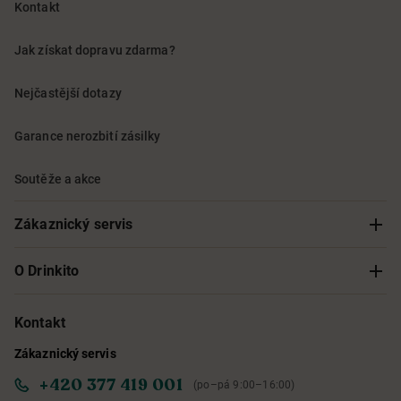
Kontakt
Jak získat dopravu zdarma?
Nejčastější dotazy
Garance nerozbití zásilky
Soutěže a akce
Zákaznický servis
Sledování objednávky
O Drinkito
Možnosti doručení a platby
O nás
Kontakt
Zákaznický servis
Obchodní podmínky
Informace o přístupnosti služby
+420 377 419 001
(po–pá 9:00–16:00)
Ochrana osobních údajů
Objevte naše novinky