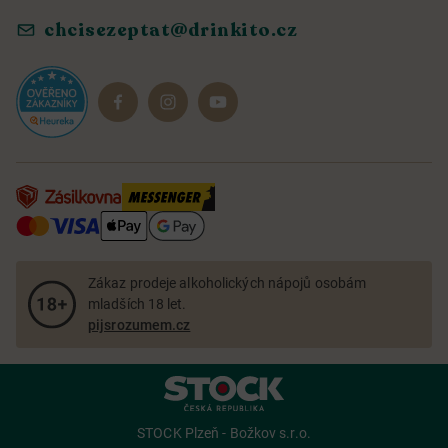
chcisezeptat@drinkito.cz
Reklamace a vrácení
Magazín
Dárkové sady
Zákaz prodeje alkoholických nápojů osobám
mladších 18 let.
pijsrozumem.cz
STOCK Plzeň - Božkov s.r.o.