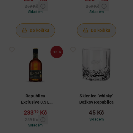
259 Kč
259 Kč
Skladem
Skladem
Do košíku
Do košíku
-10 %
Republica
Sklenice "whisky"
Exclusive 0,5 L
Božkov Republica
35%
233
Kč
45 Kč
10
259 Kč
Skladem
Skladem