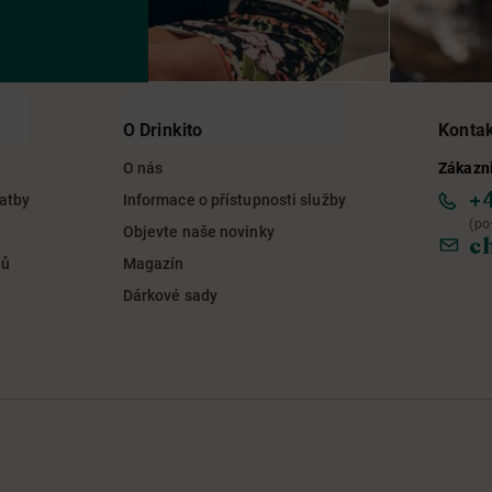
O Drinkito
Konta
O nás
Zákazni
+
latby
Informace o přístupnosti služby
(po
Objevte naše novinky
c
jů
Magazín
Dárkové sady