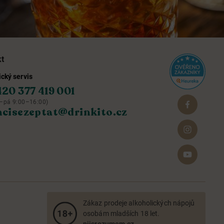
kt
cký servis
420 377 419 001
–pá 9:00–16:00)
hcisezeptat@drinkito.cz
Zákaz prodeje alkoholických nápojů
osobám mladších 18 let.