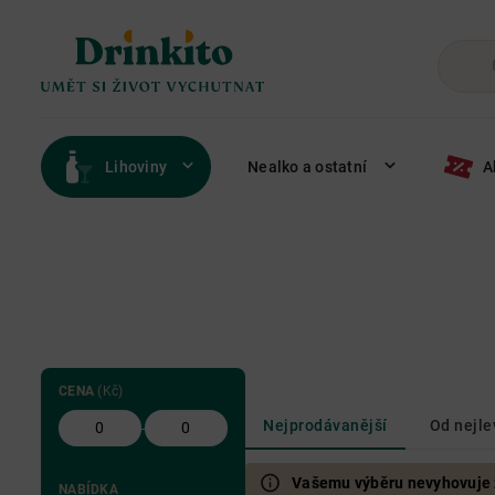
Lihoviny
Nealko a ostatní
A
CENA
(Kč)
Nejprodávanější
Od nejle
-
Vašemu výběru nevyhovuje žá
NABÍDKA