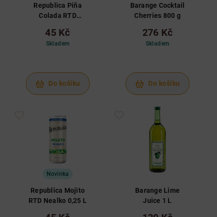
Republica Piña
Barange Cocktail
Colada RTD
Cherries 800 g
Nealko 0,25 L
45 Kč
276 Kč
Skladem
Skladem
Do košíku
Do košíku
Novinka
Republica Mojito
Barange Lime
RTD Nealko 0,25 L
Juice 1 L