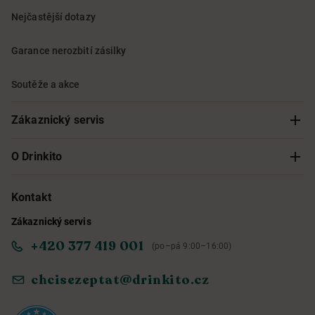
Nejčastější dotazy
Garance nerozbití zásilky
Soutěže a akce
Zákaznický servis
Sledování objednávky
O Drinkito
Možnosti doručení a platby
O nás
Kontakt
Zákaznický servis
Obchodní podmínky
Informace o přístupnosti služby
+420 377 419 001
(po–pá 9:00–16:00)
Ochrana osobních údajů
Objevte naše novinky
chcisezeptat@drinkito.cz
Reklamace a vrácení
Magazín