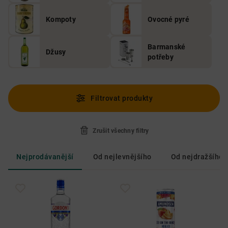
Kompoty
Ovocné pyré
Barmanské
Džusy
potřeby
Filtrovat produkty
Zrušit všechny filtry
Nejprodávanější
Od nejlevnějšího
Od nejdražšího