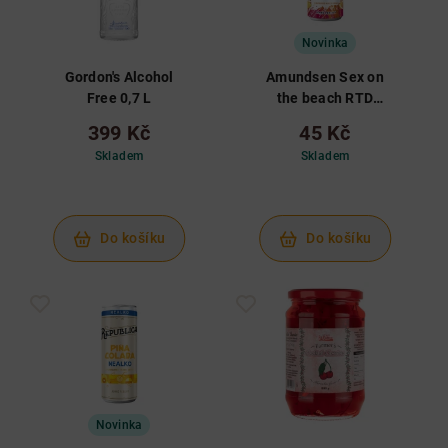
Novinka
Gordon's Alcohol
Amundsen Sex on
Free 0,7 L
the beach RTD
Nealko 0,25 L
399 Kč
45 Kč
Skladem
Skladem
Do košíku
Do košíku
Novinka