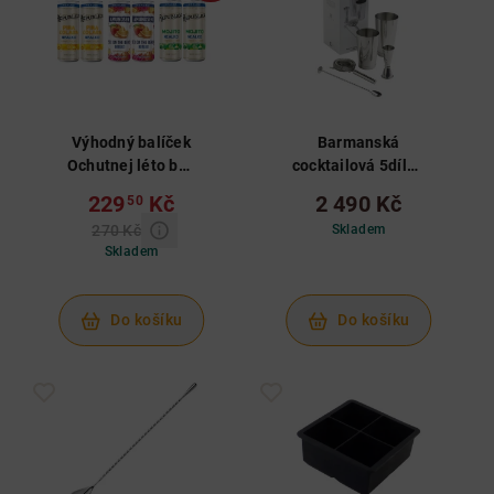
Výhodný balíček
Barmanská
Ochutnej léto bez
cocktailová 5dílná
alkoholu
sada
229
Kč
2 490 Kč
50
270 Kč
Skladem
Skladem
Do košíku
Do košíku