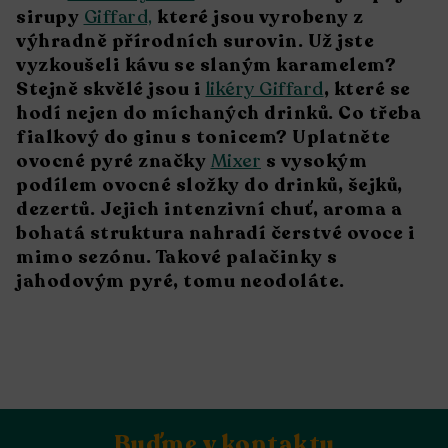
sirupy
Giffard,
které jsou vyrobeny z
výhradně přírodních surovin. Už jste
vyzkoušeli kávu se slaným karamelem?
Stejně skvělé jsou i
likéry Giffard
, které se
hodí nejen do míchaných drinků. Co třeba
fialkový do ginu s tonicem? Uplatněte
ovocné pyré značky
Mixer
s vysokým
podílem ovocné složky do drinků, šejků,
dezertů. Jejich intenzivní chuť, aroma a
bohatá struktura nahradí čerstvé ovoce i
mimo sezónu. Takové palačinky s
jahodovým pyré, tomu neodoláte.
Buďme v kontaktu