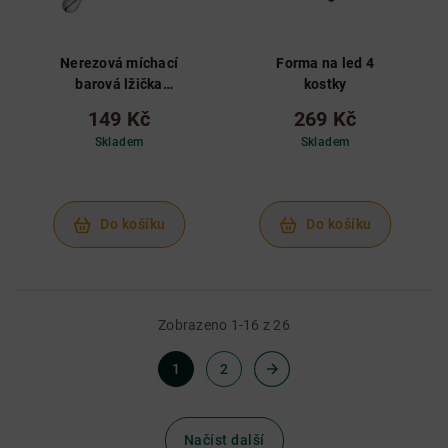
Nerezová míchací
Forma na led 4
barová lžička
kostky
teardrop, 30cm
149 Kč
269 Kč
Urban Bar
Skladem
Skladem
Do košíku
Do košíku
Zobrazeno 1-16 z 26
1
2
Načíst další