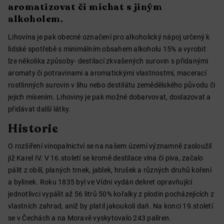
aromatizovat či míchat s jiným
alkoholem.
Lihovina je pak obecné označení pro alkoholický nápoj určený k
lidské spotřebě s minimálním obsahem alkoholu 15% a vyrobit
lze několika způsoby- destilací zkvašených surovin s přidanými
aromaty či potravinami a aromatickými vlastnostmi, macerací
rostlinných surovin v lihu nebo destilátu zemědělského původu či
jejich mísením. Lihoviny je pak možné dobarvovat, doslazovat a
přidávat další látky.
Historie
O rozšíření vinopalnictví se na našem území významně zasloužil
již Karel IV. V 16.století se kromě destilace vína či piva, začalo
pálit z obilí, planých trnek, jablek, hrušek a různých druhů koření
a bylinek. Roku 1835 byl ve Vídni vydán dekret opravňující
jednotlivci vypálit až 56 litrů 50% kořalky z plodin pocházejících z
vlastních zahrad, aniž by platil jakoukoli daň. Na konci 19.století
se v Čechách a na Moravě vyskytovalo 243 palíren.