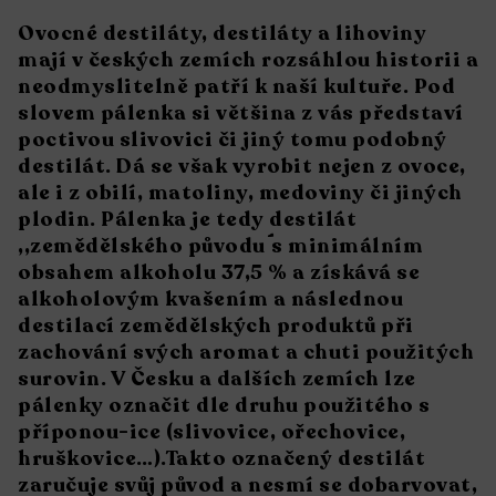
Ovocné destiláty, destiláty a lihoviny
mají v českých zemích rozsáhlou historii a
neodmyslitelně patří k naší kultuře. Pod
slovem pálenka si většina z vás představí
poctivou slivovici či jiný tomu podobný
destilát. Dá se však vyrobit nejen z ovoce,
ale i z obilí, matoliny, medoviny či jiných
plodin. Pálenka je tedy destilát
,,zemědělského původu´´ s minimálním
obsahem alkoholu 37,5 % a získává se
alkoholovým kvašením a následnou
destilací zemědělských produktů při
zachování svých aromat a chuti použitých
surovin. V Česku a dalších zemích lze
pálenky označit dle druhu použitého s
příponou-ice (slivovice, ořechovice,
hruškovice…).Takto označený destilát
zaručuje svůj původ a nesmí se dobarvovat,