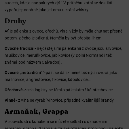
sudech, kde je naopak rychlejší. V průběhu zrání se destilát
vypařuje podobně jako je tomu u zrání whisky.
Druhy
Ať je pálenka z ovoce, ořechů, vína, vždy by měla chutnat přesně
potom, z čeho je pálená. Neměla by být přebita lihem.
Ovocné tradiční-
nejčastějšími pálenkami z ovoce jsou slivovice,
hruškovice, meruňkovice, jablkovice (v Dolní Normandii též
známá pod názvem Calvados).
Ovocné ,,netradiční´´-
pálit se dá i z méně běžných ovocí, jako
malinovice, angreštovice, fíkovice, kdoulovice….
Ořechové-
zcela logicky se těmto pálenkám říká ořechovice.
Vinné-
z vína se vyrábí vínovice, případně kvalitnější brandy.
Armaňak, Grappa
V souvislosti s koňakem se můžete setkat i s označením
armaňak, grappa. Grappa je italské označení pro vinnou pálenku,