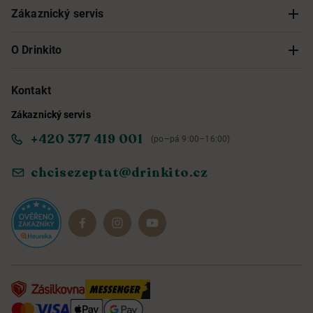
Zákaznický servis
Sledování objednávky
O Drinkito
Možnosti doručení a platby
O nás
Kontakt
Zákaznický servis
Obchodní podmínky
Informace o přístupnosti služby
+420 377 419 001
(po–pá 9:00–16:00)
Ochrana osobních údajů
Objevte naše novinky
chcisezeptat@drinkito.cz
Reklamace a vrácení
Magazín
Dárkové sady