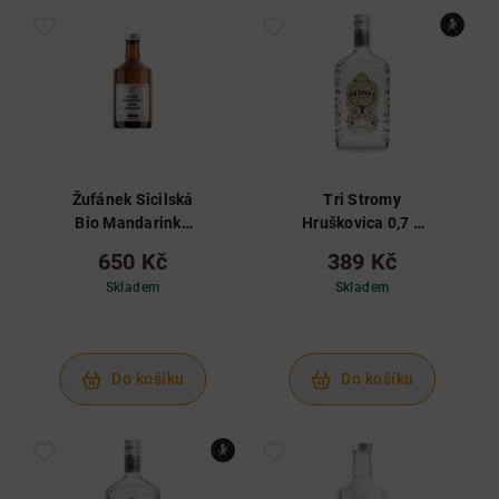
Žufánek Sicilská
Tri Stromy
Bio Mandarinka
Hruškovica 0,7 L
0,5 L 42%
42%
650 Kč
389 Kč
Skladem
Skladem
Do košíku
Do košíku