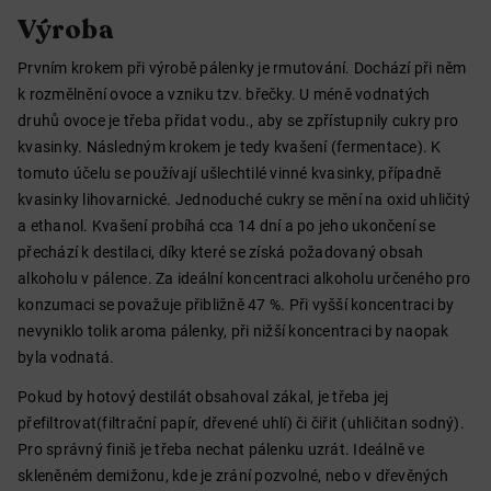
Výroba
Prvním krokem při výrobě pálenky je rmutování. Dochází při něm
k rozmělnění ovoce a vzniku tzv. břečky. U méně vodnatých
druhů ovoce je třeba přidat vodu., aby se zpřístupnily cukry pro
kvasinky. Následným krokem je tedy kvašení (fermentace). K
tomuto účelu se používají ušlechtilé vinné kvasinky, případně
kvasinky lihovarnické. Jednoduché cukry se mění na oxid uhličitý
a ethanol. Kvašení probíhá cca 14 dní a po jeho ukončení se
přechází k destilaci, díky které se získá požadovaný obsah
alkoholu v pálence. Za ideální koncentraci alkoholu určeného pro
konzumaci se považuje přibližně 47 %. Při vyšší koncentraci by
nevyniklo tolik aroma pálenky, při nižší koncentraci by naopak
byla vodnatá.
Pokud by hotový destilát obsahoval zákal, je třeba jej
přefiltrovat(filtrační papír, dřevené uhlí) či čiřit (uhličitan sodný).
Pro správný finiš je třeba nechat pálenku uzrát. Ideálně ve
skleněném demižonu, kde je zrání pozvolné, nebo v dřevěných