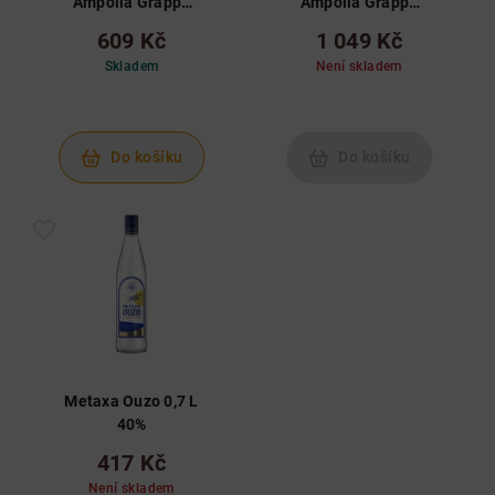
Ampolla Grappa
Ampolla Grappa
Chardonnay 0,7 L
Barolo 0,7 L 40%
609 Kč
1 049 Kč
40%
Skladem
Není skladem
Do košíku
Do košíku
Metaxa Ouzo 0,7 L
40%
417 Kč
Není skladem