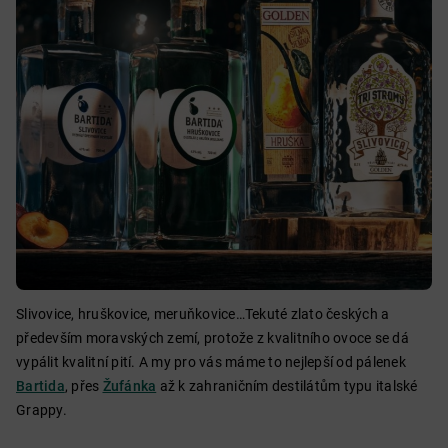
Slivovice, hruškovice, meruňkovice…Tekuté zlato českých a
především moravských zemí, protože z kvalitního ovoce se dá
vypálit kvalitní pití. A my pro vás máme to nejlepší od pálenek
Bartida
, přes
Žufánka
až k zahraničním destilátům typu italské
Grappy.