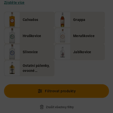
Zjistěte více
Calvados
Grappa
Hruškovice
Meruňkovice
Slivovice
Jablkovice
Ostatní pálenky,
ovocné
destiláty a
lihoviny
Filtrovat produkty
Zrušit všechny filtry