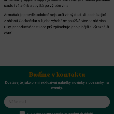
často i větviček a zbytků po výrobě vína.
Armaňak je pravděpodobně nejstarší vinný destilát pocházející
z oblasti Gaskoňska a k jeho výrobě se používá více odrůd vína.
Díky jednoduché destilace prý způsobuje jeho plnější a výraznější
chuť.
Buďme v kontaktu
Dostávejte jako první exkluzivní nabídky, novinky a pozvánky na
eventy.
Váš e-mail