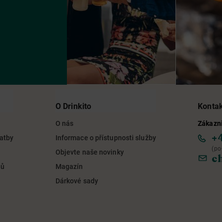
O Drinkito
Konta
O nás
Zákazni
+
latby
Informace o přístupnosti služby
(po
Objevte naše novinky
c
jů
Magazín
Dárkové sady