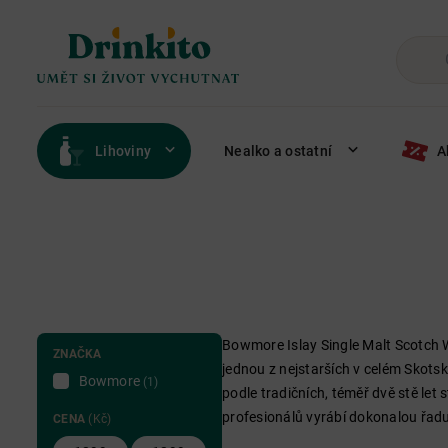
Lihoviny
Nealko a ostatní
A
Bowmore Islay Single Malt Scotch Wh
ZNAČKA
jednou z nejstarších v celém Skotsk
Bowmore
(1)
podle tradičních, téměř dvě stě let
profesionálů vyrábí dokonalou řadu 
CENA
(Kč)