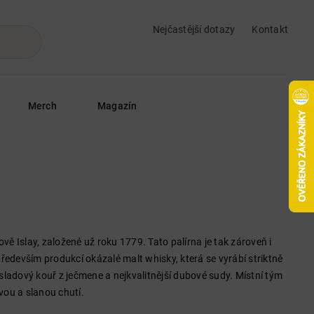
Nejčastější dotazy
Kontakt
Merch
Magazín
ě Islay, založené už roku 1779. Tato palírna je tak zároveň i
především produkcí okázalé malt whisky, která se vyrábí striktně
sladový kouř z ječmene a nejkvalitnější dubové sudy. Místní tým
vou a slanou chutí.