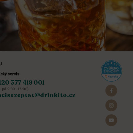
kt
cký servis
420 377 419 001
–pá 9:00–16:00)
hcisezeptat@drinkito.cz