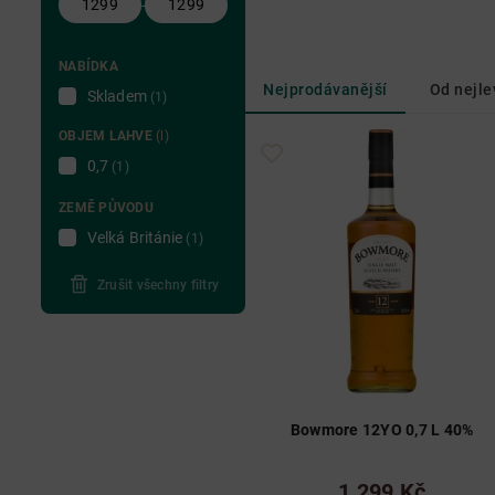
-
NABÍDKA
Nejprodávanější
Od nejle
Skladem
(1)
OBJEM LAHVE
(l)
0,7
(1)
ZEMĚ PŮVODU
Velká Británie
(1)
Zrušit všechny filtry
Bowmore 12YO 0,7 L 40%
1 299 Kč