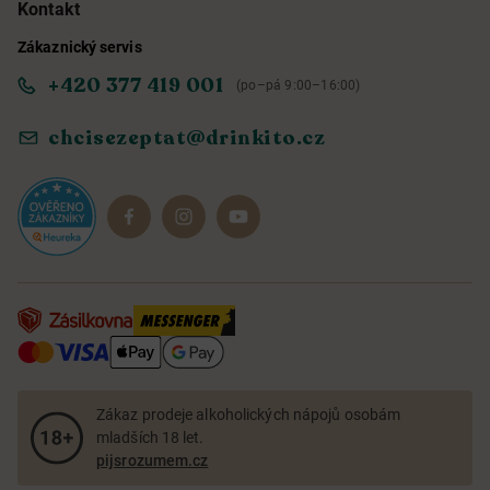
Kontakt
Zákaznický servis
Obchodní podmínky
Informace o přístupnosti služby
+420 377 419 001
(po–pá 9:00–16:00)
Ochrana osobních údajů
Objevte naše novinky
chcisezeptat@drinkito.cz
Reklamace a vrácení
Magazín
Dárkové sady
Zákaz prodeje alkoholických nápojů osobám
mladších 18 let.
pijsrozumem.cz