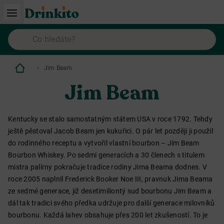
Jim Beam
Jim Beam
Kentucky se stalo samostatným státem USA v roce 1792. Tehdy
ještě pěstoval Jacob Beam jen kukuřici. O pár let později ji použil
do rodinného receptu a vytvořil vlastní bourbon – Jim Beam
Bourbon Whiskey. Po sedmi generacích a 30 členech s titulem
mistra palírny pokračuje tradice rodiny Jima Beama dodnes. V
roce 2005 naplnil Frederick Booker Noe III, pravnuk Jima Beama
ze sedmé generace, již desetimiliontý sud bourbonu Jim Beam a
dál tak tradici svého předka udržuje pro další generace milovníků
bourbonu. Každá lahev obsahuje přes 200 let zkušeností. To je