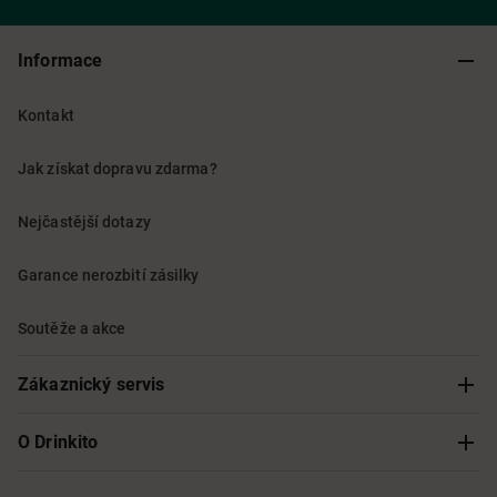
Informace
Kontakt
Jak získat dopravu zdarma?
Nejčastější dotazy
Garance nerozbití zásilky
Soutěže a akce
Zákaznický servis
Sledování objednávky
O Drinkito
Možnosti doručení a platby
O nás