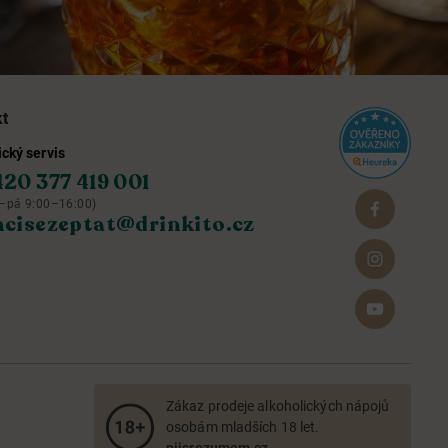
kt
cký servis
420 377 419 001
–pá 9:00–16:00)
hcisezeptat@drinkito.cz
Zákaz prodeje alkoholických nápojů
osobám mladších 18 let.