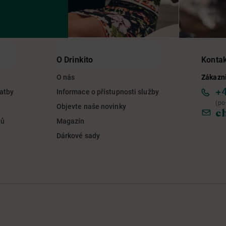
O Drinkito
Konta
O nás
Zákazni
+
latby
Informace o přístupnosti služby
(po
Objevte naše novinky
c
jů
Magazín
Dárkové sady