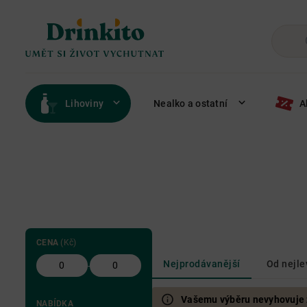
Lihoviny
Nealko a ostatní
A
CENA
(Kč)
Nejprodávanější
Od nejle
-
Vašemu výběru nevyhovuje žá
NABÍDKA