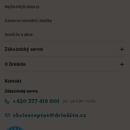
Nejčastější dotazy
Garance nerozbití zásilky
Soutěže a akce
Zákaznický servis
Sledování objednávky
O Drinkito
Možnosti doručení a platby
O nás
Kontakt
Zákaznický servis
Obchodní podmínky
Informace o přístupnosti služby
+420 377 419 001
(po–pá 9:00–16:00)
Ochrana osobních údajů
Objevte naše novinky
chcisezeptat@drinkito.cz
Reklamace a vrácení
Magazín