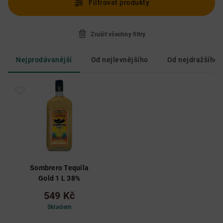
Filtrovat produkty
Zrušit všechny filtry
Nejprodávanější
Od nejlevnějšího
Od nejdražšího
Sombrero Tequila
Gold 1 L 38%
549 Kč
Skladem