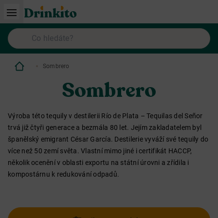
Sombrero
Sombrero
Výroba této tequily v destilerii Río de Plata – Tequilas del Señor
trvá již čtyři generace a bezmála 80 let. Jejím zakladatelem byl
španělský emigrant César García. Destilerie vyváží své tequily do
více než 50 zemí světa. Vlastní mimo jiné i certifikát HACCP,
několik ocenění v oblasti exportu na státní úrovni a zřídila i
kompostárnu k redukování odpadů.