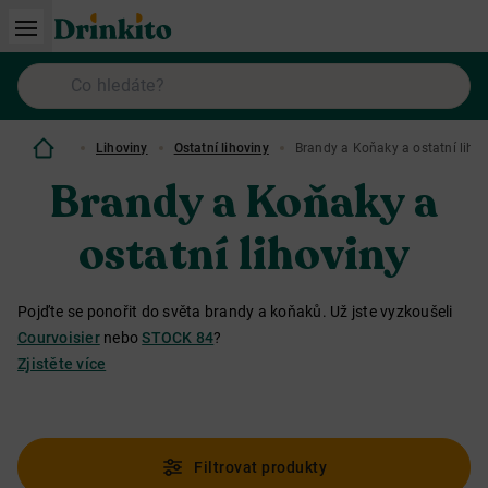
Lihoviny
Ostatní lihoviny
Brandy a Koňaky a ostatní liho
Brandy a Koňaky a
ostatní lihoviny
Pojďte se ponořit do světa brandy a koňaků. Už jste vyzkoušeli
Courvoisier
nebo
STOCK 84
?
Zjistěte více
Filtrovat produkty