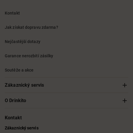
Kontakt
Jak získat dopravu zdarma?
Nejčastější dotazy
Garance nerozbití zásilky
Soutěže a akce
Zákaznický servis
Sledování objednávky
O Drinkito
Možnosti doručení a platby
O nás
Kontakt
Zákaznický servis
Obchodní podmínky
Informace o přístupnosti služby