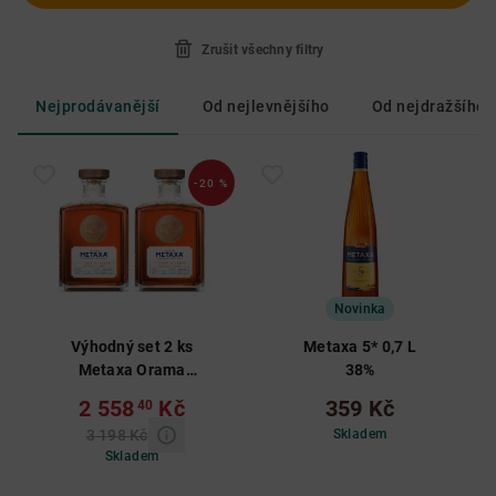
Zrušit všechny filtry
Nejprodávanější
Od nejlevnějšího
Od nejdražšího
-20 %
Novinka
Výhodný set 2 ks
Metaxa 5* 0,7 L
Metaxa Orama
38%
Private Reserve
2 558
Kč
359 Kč
40
0,7 L 40%
3 198 Kč
Skladem
Skladem