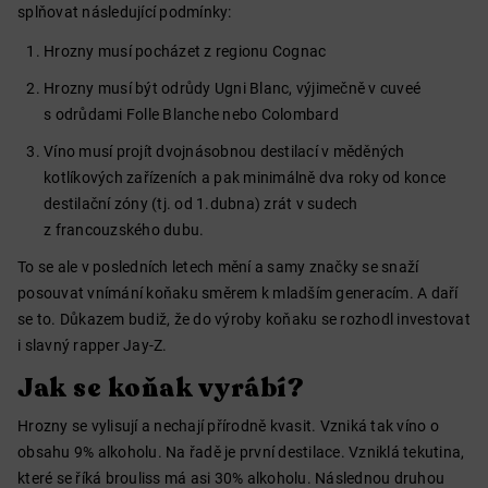
splňovat následující podmínky:
Hrozny musí pocházet z regionu Cognac
Hrozny musí být odrůdy Ugni Blanc, výjimečně v cuveé
s odrůdami Folle Blanche nebo Colombard
Víno musí projít dvojnásobnou destilací v měděných
kotlíkových zařízeních a pak minimálně dva roky od konce
destilační zóny (tj. od 1.dubna) zrát v sudech
z francouzského dubu.
To se ale v posledních letech mění a samy značky se snaží
posouvat vnímání koňaku směrem k mladším generacím. A daří
se to. Důkazem budiž, že do výroby koňaku se rozhodl investovat
i slavný rapper Jay-Z.
Jak se koňak vyrábí?
Hrozny se vylisují a nechají přírodně kvasit. Vzniká tak víno o
obsahu 9% alkoholu. Na řadě je první destilace. Vzniklá tekutina,
které se říká brouliss má asi 30% alkoholu. Následnou druhou