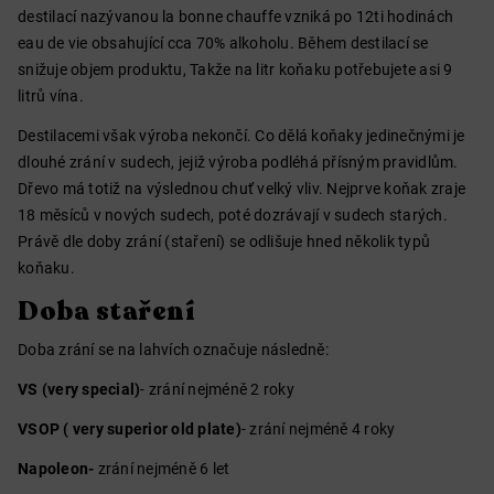
destilací nazývanou la bonne chauffe vzniká po 12ti hodinách
eau de vie obsahující cca 70% alkoholu. Během destilací se
snižuje objem produktu, Takže na litr koňaku potřebujete asi 9
litrů vína.
Destilacemi však výroba nekončí. Co dělá koňaky jedinečnými je
dlouhé zrání v sudech, jejiž výroba podléhá přísným pravidlům.
Dřevo má totiž na výslednou chuť velký vliv. Nejprve koňak zraje
18 měsíců v nových sudech, poté dozrávají v sudech starých.
Právě dle doby zrání (staření) se odlišuje hned několik typů
koňaku.
Doba staření
Doba zrání se na lahvích označuje následně:
VS (very special)
- zrání nejméně 2 roky
VSOP ( very superior old plate)
- zrání nejméně 4 roky
Napoleon-
zrání nejméně 6 let