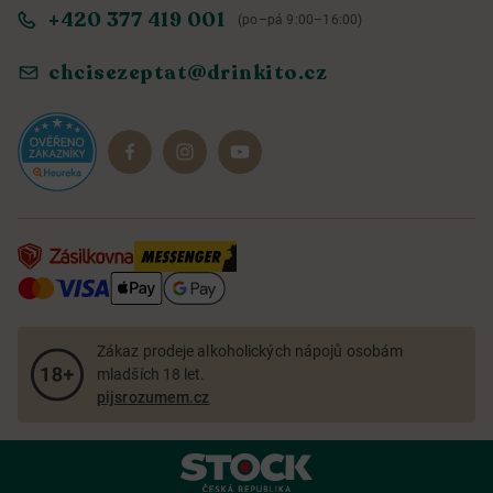
+420 377 419 001
(po–pá 9:00–16:00)
Ochrana osobních údajů
Objevte naše novinky
chcisezeptat@drinkito.cz
Reklamace a vrácení
Magazín
Dárkové sady
Zákaz prodeje alkoholických nápojů osobám
mladších 18 let.
pijsrozumem.cz