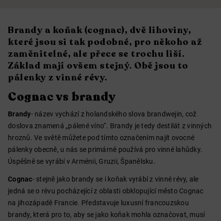
Brandy a koňak (cognac), dvě lihoviny,
které jsou si tak podobné, pro někoho až
zaměnitelné, ale přece se trochu liší.
Základ mají ovšem stejný. Obě jsou to
pálenky z vinné révy.
Cognac vs brandy
Brandy
- název vychází z holandského slova brandwejin, což
doslova znamená „pálené víno“. Brandy je tedy destilát z vinných
hroznů. Ve světě můžete pod tímto označením najít ovocné
pálenky obecně, u nás se primárně používá pro vinné lahůdky.
Úspěšně se vyrábí v Arménii, Gruzii, Španělsku.
Cognac
- stejně jako brandy se i koňak vyrábí z vinné révy, ale
jedná se o révu pocházející z oblasti obklopující město Cognac
na jihozápadě Francie. Představuje luxusní francouzskou
brandy, která pro to, aby se jako koňak mohla označovat, musí