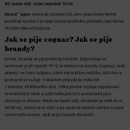
XO (extra old)- zrání nejméně 10 let
Hors d´ˆages
- rovná se označení XO, ale v praxi tento termín
používají výrobci k prodeji vysoce kvalitního produktu nad rámec
oficiální věkové stupnice.
Jak se pije cognac? Jak se pije
brandy?
Koňak i brandy se pijí prakticky totožně. Doporučuje se
servírovat je při teplotě 19
°
C ve sklenici na brandy (cognac), tedy
sklenici, ve tvaru tulipánu, která má krátkou nožičku, širší dno a
postupně se zužuje. V ideálním případě by měla být
z tenkého, křišťálového skla. Velká plocha zvyšuje odpařování
aromatických látek a úzké hrdlo pak tyto aromatické páry
zadržuje ve sklenici. Nikdy se neplní celá, ale ideální je nalít do ní
60-90 ml. Jemně se ní otáčí a po správné teplotě zahřání se plně
rozvine jeho aroma. Upíjí se po malých doušcích.