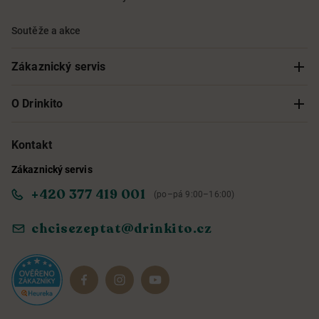
Soutěže a akce
Zákaznický servis
Sledování objednávky
O Drinkito
Možnosti doručení a platby
O nás
Kontakt
Zákaznický servis
Obchodní podmínky
Informace o přístupnosti služby
+420 377 419 001
(po–pá 9:00–16:00)
Ochrana osobních údajů
Objevte naše novinky
chcisezeptat@drinkito.cz
Reklamace a vrácení
Magazín
Dárkové sady