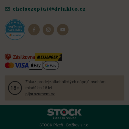
Objevte naše novinky
chcisezeptat@drinkito.cz
Reklamace a vrácení
Magazín
Dárkové sady
Zákaz prodeje alkoholických nápojů osobám
mladších 18 let.
pijsrozumem.cz
STOCK Plzeň - Božkov s.r.o.