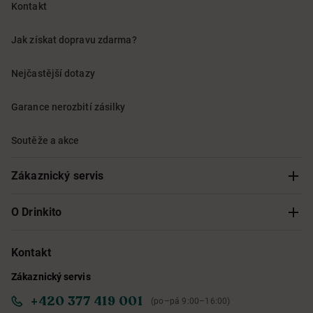
Kontakt
Jak získat dopravu zdarma?
Nejčastější dotazy
Garance nerozbití zásilky
Soutěže a akce
Zákaznický servis
Sledování objednávky
O Drinkito
Možnosti doručení a platby
O nás
Kontakt
Zákaznický servis
Obchodní podmínky
Informace o přístupnosti služby
+420 377 419 001
(po–pá 9:00–16:00)
Ochrana osobních údajů