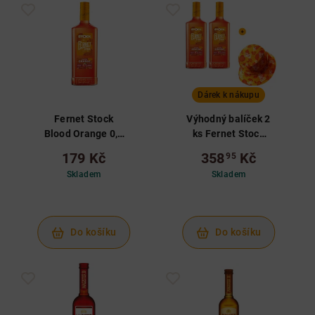
Dárek k nákupu
Fernet Stock
Výhodný balíček 2
Blood Orange 0,5
ks Fernet Stock
L 27%
Blood Orange 0,5
179 Kč
358
Kč
95
L 27% + klobouček
Skladem
Skladem
Do košíku
Do košíku