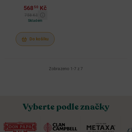
Blood Orange 1 L
568
Kč
50
27%
758 Kč
Skladem
Do košíku
Zobrazeno 1-7 z 7
Vyberte podle značky