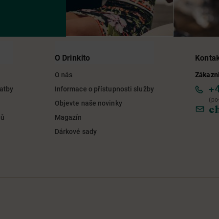
O Drinkito
Konta
O nás
Zákazni
+
latby
Informace o přístupnosti služby
(po
Objevte naše novinky
c
jů
Magazín
Dárkové sady