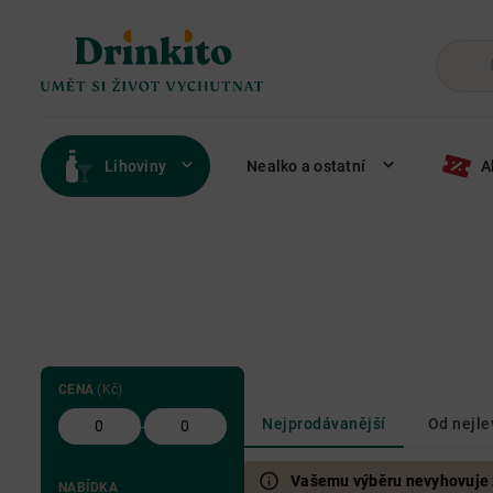
Lihoviny
Nealko a ostatní
A
CENA
(Kč)
Nejprodávanější
Od nejle
-
Vašemu výběru nevyhovuje žá
NABÍDKA