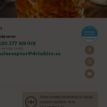
kt
cký servis
420 377 419 001
–pá 9:00–16:00)
hcisezeptat@drinkito.cz
Zákaz prodeje alkoholických nápojů
osobám mladších 18 let.