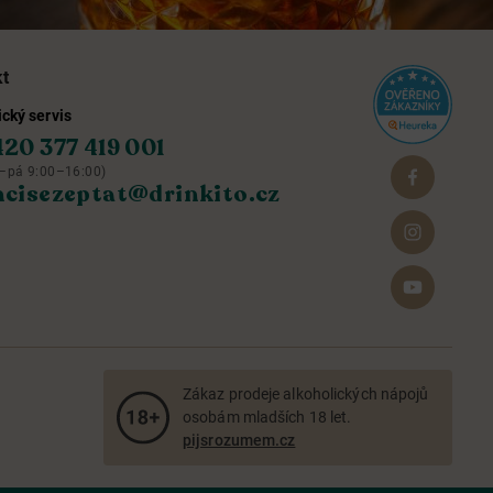
kt
cký servis
420 377 419 001
–pá 9:00–16:00)
hcisezeptat@drinkito.cz
Zákaz prodeje alkoholických nápojů
osobám mladších 18 let.
pijsrozumem.cz