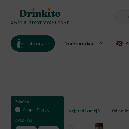
Lihoviny
Nealko a ostatní
A
ZNAČKA
Copper Dog
(1)
Nejprodávanější
Od nejle
CENA
(Kč)