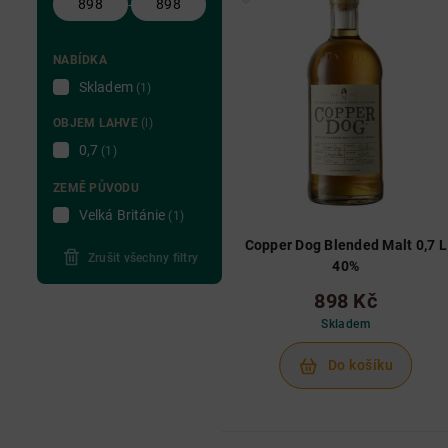
-
NABÍDKA
Skladem
(1)
OBJEM LAHVE
(l)
0,7
(1)
ZEMĚ PŮVODU
Velká Británie
(1)
Copper Dog Blended Malt 0,7 L
Zrušit všechny filtry
40%
898 Kč
Skladem
Do košíku