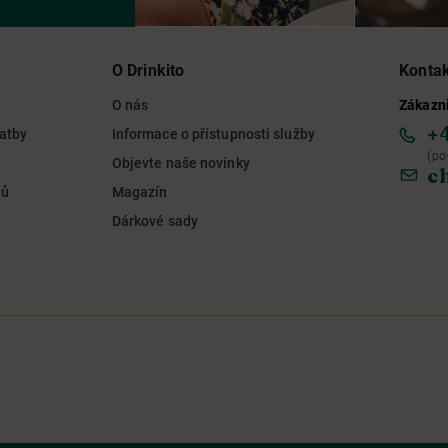
O Drinkito
Konta
O nás
Zákazni
+
latby
Informace o přístupnosti služby
(po
Objevte naše novinky
c
jů
Magazín
Dárkové sady