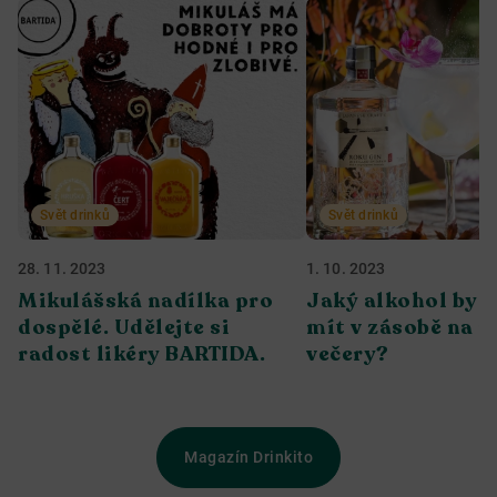
Svět drinků
Svět drinků
28. 11. 2023
1. 10. 2023
Mikulášská nadílka pro
Jaký alkohol bys
dospělé. Udělejte si
mít v zásobě na 
radost likéry BARTIDA.
večery?
Magazín Drinkito