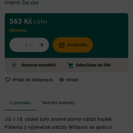
Original.
Číst více
563 Kč
s DPH
Skladem
Do košíku
ks
Garance nerozbití
Odesíláme do 24h
Přidat do oblíbených
Hlídat
O produktu
Nutriční hodnoty
Již v 18. století byly známé stovky odrůd hrušek.
Pálenka z výjimečné odrůdy Williams se spolu s