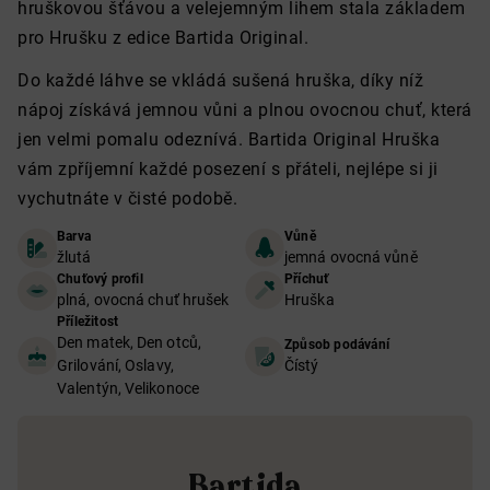
hruškovou šťávou a velejemným lihem stala základem
pro Hrušku z edice Bartida Original.
Do každé láhve se vkládá sušená hruška, díky níž
nápoj získává jemnou vůni a plnou ovocnou chuť, která
jen velmi pomalu odeznívá. Bartida Original Hruška
vám zpříjemní každé posezení s přáteli, nejlépe si ji
vychutnáte v čisté podobě.
Barva
Vůně
žlutá
jemná ovocná vůně
Chuťový profil
Příchuť
plná, ovocná chuť hrušek
Hruška
Příležitost
Den matek, Den otců,
Způsob podávání
Grilování, Oslavy,
Čístý
Valentýn, Velikonoce
Bartida