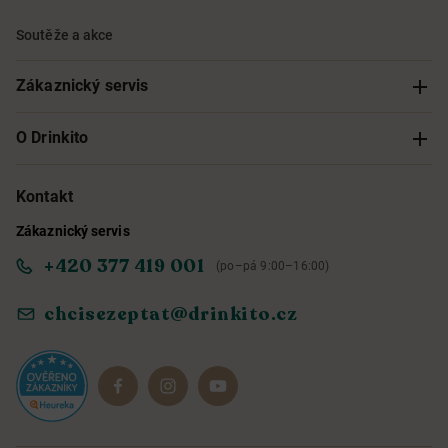
Soutěže a akce
Zákaznický servis
Sledování objednávky
O Drinkito
Možnosti doručení a platby
O nás
Kontakt
Zákaznický servis
Obchodní podmínky
Informace o přístupnosti služby
+420 377 419 001
(po–pá 9:00–16:00)
Ochrana osobních údajů
Objevte naše novinky
chcisezeptat@drinkito.cz
Reklamace a vrácení
Magazín
Dárkové sady