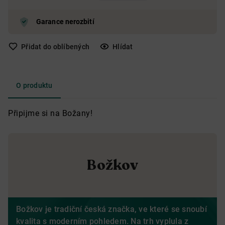
Garance nerozbití
Přidat do oblíbených
Hlídat
O produktu
Připijme si na Božany!
Božkov
Božkov je tradiční česká značka, ve které se snoubí
kvalita s moderním pohledem. Na trh vyplula z