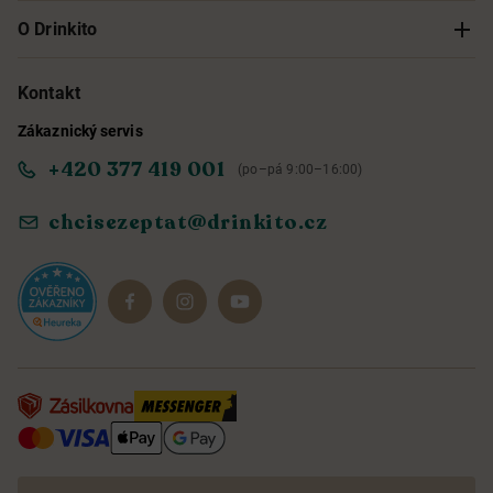
Sledování objednávky
O Drinkito
Možnosti doručení a platby
O nás
Kontakt
Zákaznický servis
Obchodní podmínky
Informace o přístupnosti služby
+420 377 419 001
(po–pá 9:00–16:00)
Ochrana osobních údajů
Objevte naše novinky
chcisezeptat@drinkito.cz
Reklamace a vrácení
Magazín
Dárkové sady