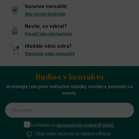
Garance nerozbití
díky novým krabicím
Nevíte, co vybrat?
Poradí vám náš barman
Hledáte něco extra?
Otestujte naše speciality
Buďme v kontaktu
Dostávejte jako první exkluzivní nabídky, novinky a pozvánky na
eventy.
Váš e-mail
Souhlasím se
zpracováním osobních údajů.
Vždy máte možnost se kdykoli odhlásit.