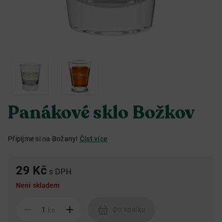
Panákové sklo Božkov
Připijme si na Božany!
Číst více
29 Kč
s DPH
Není skladem
Do košíku
ks