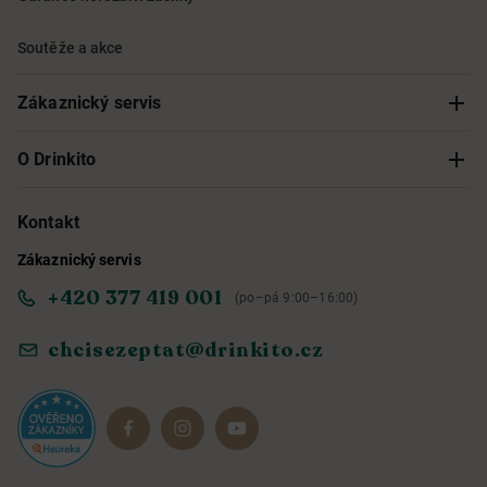
Soutěže a akce
Zákaznický servis
Sledování objednávky
O Drinkito
Možnosti doručení a platby
O nás
Kontakt
Zákaznický servis
Obchodní podmínky
Informace o přístupnosti služby
+420 377 419 001
(po–pá 9:00–16:00)
Ochrana osobních údajů
Objevte naše novinky
chcisezeptat@drinkito.cz
Reklamace a vrácení
Magazín
Dárkové sady