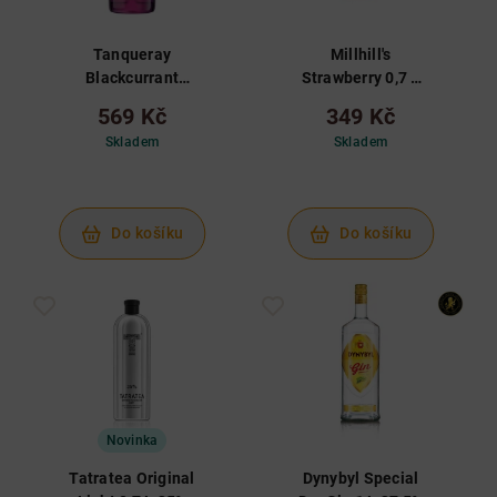
Tanqueray
Millhill's
Blackcurrant
Strawberry 0,7 L
Royale Gin 0,7 L
38%
569 Kč
349 Kč
41,3%
Skladem
Skladem
Do košíku
Do košíku
Novinka
Tatratea Original
Dynybyl Special