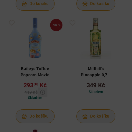
Do košíku
Do košíku
-30 %
Baileys Toffee
Millhill's
Popcorn Movie
Pineapple 0,7 L
Night 0,5 L 17%
38%
293
Kč
349 Kč
30
419 Kč
Skladem
Skladem
Do košíku
Do košíku