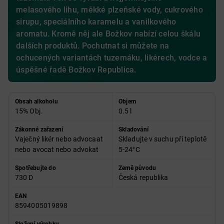
melasového lihu, měkké plzeňské vody, cukrového
sirupu, speciálního karamelu a vanilkového
aromatu. Kromě něj ale Božkov nabízí celou škálu
dalších produktů. Pochutnat si můžete na
ochucených variantách tuzemáku, likérech, vodce a
úspěšné řadě Božkov Republica.
Obsah alkoholu
Objem
15% Obj.
0.5 l
Zákonné zařazení
Skladování
Vaječný likér nebo advocaat
Skladujte v suchu při teplotě
nebo avocat nebo advokat
5-24°C
Spotřebujte do
Země původu
730 D
Česká republika
EAN
8594005019898