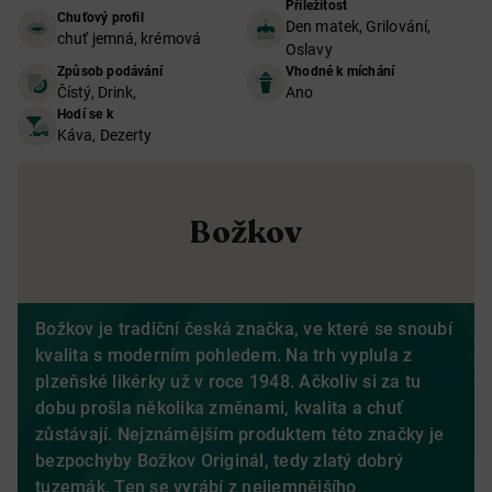
Příležitost
Chuťový profil
Den matek, Grilování,
chuť jemná, krémová
Oslavy
Způsob podávání
Vhodné k míchání
Čístý, Drink,
Ano
Hodí se k
Káva, Dezerty
Božkov
Božkov je tradiční česká značka, ve které se snoubí
kvalita s moderním pohledem. Na trh vyplula z
plzeňské likérky už v roce 1948. Ačkoliv si za tu
dobu prošla několika změnami, kvalita a chuť
zůstávají. Nejznámějším produktem této značky je
bezpochyby Božkov Originál, tedy zlatý dobrý
tuzemák. Ten se vyrábí z nejjemnějšího