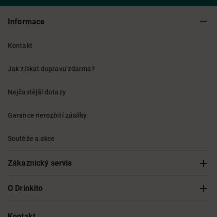
Informace
Kontakt
Jak získat dopravu zdarma?
Nejčastější dotazy
Garance nerozbití zásilky
Soutěže a akce
Zákaznický servis
Sledování objednávky
O Drinkito
Možnosti doručení a platby
O nás
Kontakt