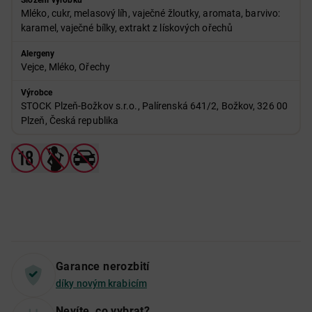
Složení výrobku
Mléko, cukr, melasový líh, vaječné žloutky, aromata, barvivo:
karamel, vaječné bílky, extrakt z lískových ořechů
Alergeny
Vejce, Mléko, Ořechy
Výrobce
STOCK Plzeň-Božkov s.r.o., Palírenská 641/2, Božkov, 326 00
Plzeň, Česká republika
Garance nerozbití
díky novým krabicím
Nevíte, co vybrat?