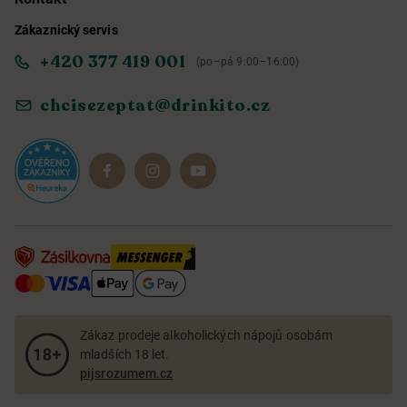
Zákaznický servis
Obchodní podmínky
Informace o přístupnosti služby
+420 377 419 001
(po–pá 9:00–16:00)
Ochrana osobních údajů
Objevte naše novinky
chcisezeptat@drinkito.cz
Reklamace a vrácení
Magazín
Dárkové sady
Zákaz prodeje alkoholických nápojů osobám
mladších 18 let.
pijsrozumem.cz