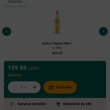
Varianty
Božkov Vaječný likér 1
L 15%
289 Kč
159 Kč
s DPH
Skladem
Do košíku
ks
Garance nerozbití
Odesíláme do 24h