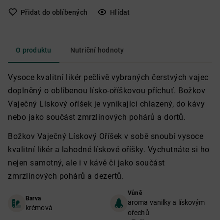
Přidat do oblíbených
Hlídat
O produktu
Nutriční hodnoty
Vysoce kvalitní likér pečlivě vybraných čerstvých vajec
doplněný o oblíbenou lísko-oříškovou příchuť. Božkov
Vaječný Lískový oříšek je vynikající chlazený, do kávy
nebo jako součást zmrzlinových pohárů a dortů.
Božkov Vaječný Lískový Oříšek v sobě snoubí vysoce
kvalitní likér a lahodné lískové oříšky. Vychutnáte si ho
nejen samotný, ale i v kávě či jako součást
zmrzlinových pohárů a dezertů.
Vůně
Barva
aroma vanilky a lískovým
krémová
ořechů