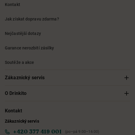
Kontakt
Jak získat dopravu zdarma?
Nejčastější dotazy
Garance nerozbití zásilky
Soutěže a akce
Zákaznický servis
Sledování objednávky
O Drinkito
Možnosti doručení a platby
O nás
Kontakt
Zákaznický servis
Obchodní podmínky
Informace o přístupnosti služby
+420 377 419 001
(po–pá 9:00–16:00)