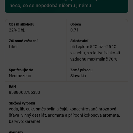
něco, co se nepodobá ničemu jinému.
Obsah alkoholu
Objem
22% Obj.
0.7 l
Zákonné zařazení
Skladování
Likér
při teplotě 5 °C až +25 °C
v suchu, s relativní vlhkostí
vzduchu maximálně 70 %
Spotřebujte do
Země původu
Neomezeno
Slovakia
EAN
8588003786333
Složení výrobku
voda, líh, cukr, směs bylin a čajů, koncentrovaná hroznová
šťáva, vinný destilát, aromata a přírodní kokosová aromata,
barvivo: karamel
Alergeny