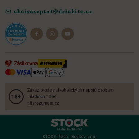
Ochrana osobních údajů
Objevte naše novinky
chcisezeptat@drinkito.cz
Reklamace a vrácení
Magazín
Dárkové sady
Zákaz prodeje alkoholických nápojů osobám
mladších 18 let.
pijsrozumem.cz
STOCK Plzeň - Božkov s.r.o.