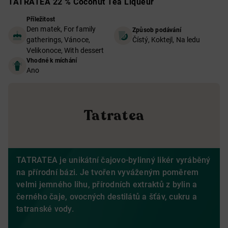
TATRATEA 22 % Coconut Tea Liqueur
Příležitost
Den matek, For family
Způsob podávání
gatherings, Vánoce,
Čístý, Koktejl, Na ledu
Velikonoce, With dessert
Vhodné k míchání
Ano
Tatratea
TATRATEA je
unikátní čajovo-bylinný likér vyráběný
na přírodní bázi. Je tvořen vyváženým poměrem
velmi jemného lihu, přírodních extraktů z bylin a
černého čaje, ovocných destilátů a šťáv, cukru a
tatranské vody.