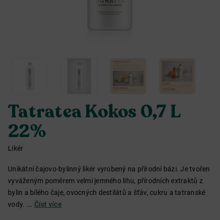
Tatratea Kokos 0,7 L
22%
Likér
Unikátní čajovo-bylinný likér vyrobený na přírodní bázi. Je tvořen
vyváženým poměrem velmi jemného lihu, přírodních extraktů z
bylin a bílého čaje, ovocných destilátů a šťáv, cukru a tatranské
vody. ...
Číst více