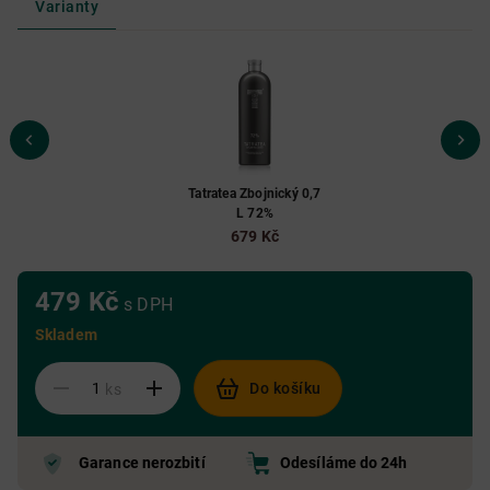
Varianty
Tatratea Zbojnický 0,7
L 72%
679 Kč
479 Kč
s DPH
Skladem
Do košíku
ks
Garance nerozbití
Odesíláme do 24h