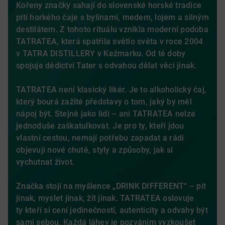
Kořeny značky sahají do slovenské horské tradice
pití horkého čaje s bylinami, medem, lojem a silným
destilátem.
Z tohoto rituálu vznikla moderní podoba
TATRATEA, která spatřila světlo světa v roce 2004
v TATRA DISTILLERY v Kežmarku. Od té doby
spojuje dědictví Tater s odvahou dělat věci jinak.
TATRATEA není klasický likér. Je to alkoholický čaj,
který bourá zažité představy o tom, jaký by měl
nápoj být. Stejně jako lidi – ani TATRATEA nelze
jednoduše zaškatulkovat. Je pro ty, kteří jdou
vlastní cestou, nemají potřebu zapadat a rádi
objevují nové chutě, styly a způsoby, jak si
vychutnat život.
Značka stojí na myšlence „DRINK DIFFERENT“ – pít
jinak, myslet jinak, žít jinak. TATRATEA oslovuje
ty kteří si cení jedinečnosti, autenticity a odvahy být
sami sebou. Každá láhev je pozváním vyzkoušet