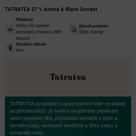
TATRATEA 27 % Aronia & Black Currant
Příležitost
Dárky, For special
Způsob podávání
occasions, Vánoce, With
Čístý, Koktejl
dessert
Vhodné k míchání
Ano
Tatratea
TATRATEA je
unikátní čajovo-bylinný likér vyráběný
na přírodní bázi. Je tvořen vyváženým poměrem
velmi jemného lihu, přírodních extraktů z bylin a
černého čaje, ovocných destilátů a šťáv, cukru a
tatranské vody.