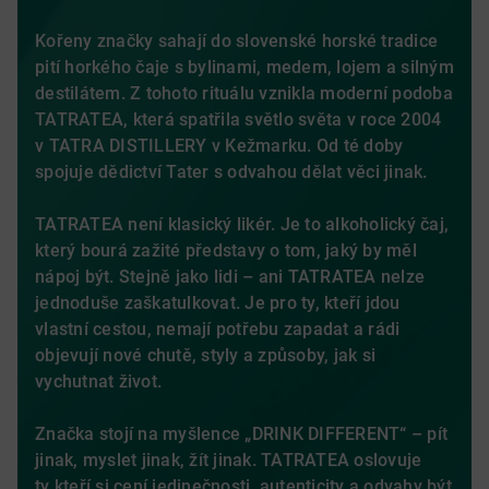
Kořeny značky sahají do slovenské horské tradice
pití horkého čaje s bylinami, medem, lojem a silným
destilátem.
Z tohoto rituálu vznikla moderní podoba
TATRATEA, která spatřila světlo světa v roce 2004
v TATRA DISTILLERY v Kežmarku. Od té doby
spojuje dědictví Tater s odvahou dělat věci jinak.
TATRATEA není klasický likér. Je to alkoholický čaj,
který bourá zažité představy o tom, jaký by měl
nápoj být. Stejně jako lidi – ani TATRATEA nelze
jednoduše zaškatulkovat. Je pro ty, kteří jdou
vlastní cestou, nemají potřebu zapadat a rádi
objevují nové chutě, styly a způsoby, jak si
vychutnat život.
Značka stojí na myšlence „DRINK DIFFERENT“ – pít
jinak, myslet jinak, žít jinak. TATRATEA oslovuje
ty kteří si cení jedinečnosti, autenticity a odvahy být