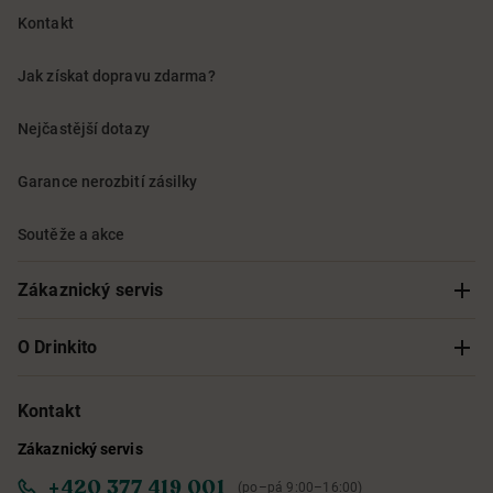
Kontakt
Jak získat dopravu zdarma?
Nejčastější dotazy
Garance nerozbití zásilky
Soutěže a akce
Zákaznický servis
Sledování objednávky
O Drinkito
Možnosti doručení a platby
O nás
Kontakt
Zákaznický servis
Obchodní podmínky
Informace o přístupnosti služby
+420 377 419 001
(po–pá 9:00–16:00)