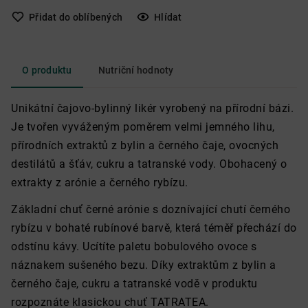
Přidat do oblíbených
Hlídat
O produktu
Nutriční hodnoty
Unikátní čajovo-bylinný likér vyrobený na přírodní bázi.
Je tvořen vyváženým poměrem velmi jemného lihu,
přírodních extraktů z bylin a černého čaje, ovocných
destilátů a šťáv, cukru a tatranské vody. Obohacený o
extrakty z arónie a černého rybízu.
Základní chuť černé arónie s doznívající chutí černého
rybízu v bohaté rubínové barvě, která téměř přechází do
odstínu kávy. Ucítíte paletu bobulového ovoce s
náznakem sušeného bezu. Díky extraktům z bylin a
černého čaje, cukru a tatranské vodě v produktu
rozpoznáte klasickou chuť TATRATEA.