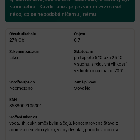
sami sebou. Každá láhev je pozváním vyzkoušet
něco, co se nepodobá ničemu jinému.
Obsah alkoholu
Objem
27% Obj.
0.7 l
Zákonné zařazení
Skladování
Likér
při teplotě 5 °C až +25 °C
v suchu, s relativní vlhkostí
vzduchu maximálně 70 %
Spotřebujte do
Země původu
Neomezeno
Slovakia
EAN
8588007105901
Složení výrobku
voda, líh, cukr, směs bylin a čajů, koncentrovaná šťáva z
aronie a černého rybízu, vinný destilát, přírodní aromata