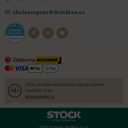
Ochrana osobních údajů
Objevte naše novinky
chcisezeptat@drinkito.cz
Reklamace a vrácení
Magazín
Dárkové sady
Zákaz prodeje alkoholických nápojů osobám
mladších 18 let.
pijsrozumem.cz
STOCK Plzeň - Božkov s.r.o.