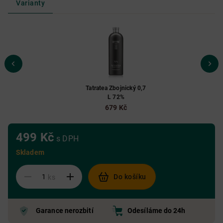
Varianty
Tatratea Zbojnický 0,7
L 72%
679 Kč
499 Kč
s DPH
Skladem
Do košíku
ks
Garance nerozbití
Odesíláme do 24h