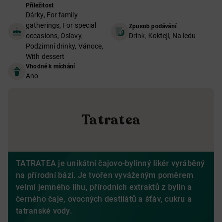
Příležitost
Dárky, For family
gatherings, For special
Způsob podávání
occasions, Oslavy,
Drink, Koktejl, Na ledu
Podzimní drinky, Vánoce,
With dessert
Vhodné k míchání
Ano
Tatratea
TATRATEA je
unikátní čajovo-bylinný likér vyráběný
na přírodní bázi. Je tvořen vyváženým poměrem
velmi jemného lihu, přírodních extraktů z bylin a
černého čaje, ovocných destilátů a šťáv, cukru a
tatranské vody.