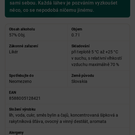
sami sebou. Každá láhev je pozváním vyzkoušet
něco, co se nepodobá ničemu jinému.
Obsah alkoholu
Objem
57% Obj.
0.7 l
Zákonné zařazení
Skladování
Likér
při teplotě 5 °C až +25 °C
v suchu, s relativní vlhkostí
vzduchu maximálně 70 %
Spotřebujte do
Země původu
Neomezeno
Slovakia
EAN
8588005128421
Složení výrobku
líh, voda, cukr, směs bylin a čajů, koncentrovaná šípková a
rakytníková šťáva, ovocný a vinný destilát, aromata
Alergeny