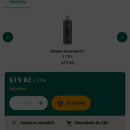
Varianty
Tatratea Zbojnický 0,7
L 72%
679 Kč
619 Kč
s DPH
Skladem
Do košíku
ks
Garance nerozbití
Odesíláme do 24h