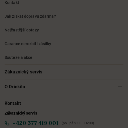
Kontakt
Jak získat dopravu zdarma?
Nejčastější dotazy
Garance nerozbití zásilky
Soutěže a akce
Zákaznický servis
Sledování objednávky
O Drinkito
Možnosti doručení a platby
O nás
Kontakt
Zákaznický servis
Obchodní podmínky
Informace o přístupnosti služby
+420 377 419 001
(po–pá 9:00–16:00)
Ochrana osobních údajů