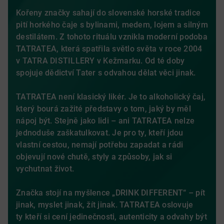
Kořeny značky sahají do slovenské horské tradice
pití horkého čaje s bylinami, medem, lojem a silným
destilátem.
Z tohoto rituálu vznikla moderní podoba
TATRATEA, která spatřila světlo světa v roce 2004
v TATRA DISTILLERY v Kežmarku. Od té doby
spojuje dědictví Tater s odvahou dělat věci jinak.
TATRATEA není klasický likér. Je to alkoholický čaj,
který bourá zažité představy o tom, jaký by měl
nápoj být. Stejně jako lidi – ani TATRATEA nelze
jednoduše zaškatulkovat. Je pro ty, kteří jdou
vlastní cestou, nemají potřebu zapadat a rádi
objevují nové chutě, styly a způsoby, jak si
vychutnat život.
Značka stojí na myšlence „DRINK DIFFERENT“ – pít
jinak, myslet jinak, žít jinak. TATRATEA oslovuje
ty kteří si cení jedinečnosti, autenticity a odvahy být