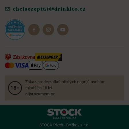
Objevte naše novinky
chcisezeptat@drinkito.cz
Reklamace a vrácení
Magazín
Dárkové sady
Zákaz prodeje alkoholických nápojů osobám
mladších 18 let.
pijsrozumem.cz
STOCK Plzeň - Božkov s.r.o.