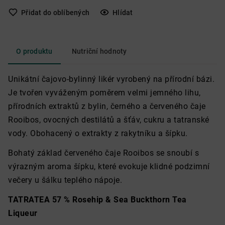
Přidat do oblíbených
Hlídat
O produktu
Nutriční hodnoty
Unikátní čajovo-bylinný likér vyrobený na přírodní bázi.
Je tvořen vyváženým poměrem velmi jemného lihu,
přírodních extraktů z bylin, černého a červeného čaje
Rooibos, ovocných destilátů a šťáv, cukru a tatranské
vody. Obohacený o extrakty z rakytníku a šípku.
Bohatý základ červeného čaje Rooibos se snoubí s
výrazným aroma šípku, které evokuje klidné podzimní
večery u šálku teplého nápoje.
TATRATEA 57 % Rosehip & Sea Buckthorn Tea
Liqueur