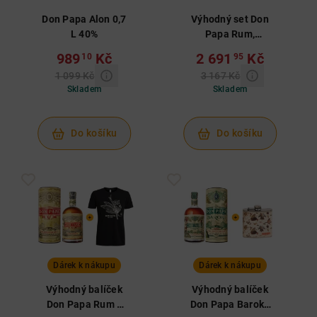
Don Papa Alon 0,7
Výhodný set Don
L 40%
Papa Rum,
Baroko, Masskara
989
Kč
2 691
Kč
10
95
1 099 Kč
3 167 Kč
Skladem
Skladem
Do košíku
Do košíku
Dárek k nákupu
Dárek k nákupu
Výhodný balíček
Výhodný balíček
Don Papa Rum v
Don Papa Baroko