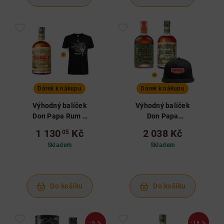
Dárek k nákupu
Dárek k nákupu
Výhodný balíček
Výhodný balíček
Don Papa Rum a
Don Papa
tričko L
Masskara, Don
1 130
Kč
2 038 Kč
05
Papa Baroko a
Skladem
Skladem
kšiltovka
Do košíku
Do košíku
-5 %
-15 %