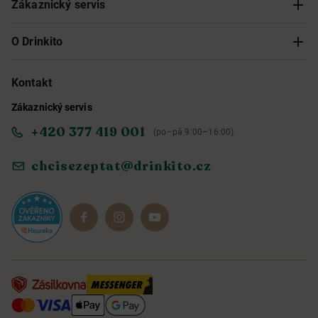
Zákaznický servis
Sledování objednávky
O Drinkito
Možnosti doručení a platby
O nás
Kontakt
Zákaznický servis
Obchodní podmínky
Informace o přístupnosti služby
+420 377 419 001
(po–pá 9:00–16:00)
Ochrana osobních údajů
Objevte naše novinky
chcisezeptat@drinkito.cz
Reklamace a vrácení
Magazín
Dárkové sady