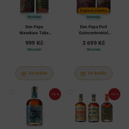
Doprava zdarma
Novinka
Novinka
Don Papa
Don Papa Port
Masskara Tuba
Quincentennial
0,7 L 40%
0,7 L 50%
999 Kč
3 699 Kč
Skladem
Skladem
Do košíku
Do košíku
-10 %
-15 %