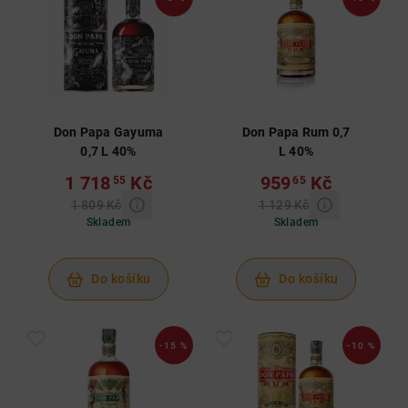
Don Papa Gayuma
Don Papa Rum 0,7
0,7 L 40%
L 40%
1 718
Kč
959
Kč
55
65
1 809 Kč
1 129 Kč
Skladem
Skladem
Do košíku
Do košíku
-15 %
-10 %