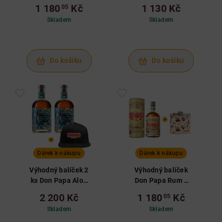
tubě a tričko M
v tubě a placatka
1 180
Kč
1 130 Kč
05
Skladem
Skladem
Do košíku
Do košíku
Dárek k nákupu
Dárek k nákupu
Výhodný balíček 2
Výhodný balíček
ks Don Papa Alon
Don Papa Rum v
0,7 L a kšiltovka
tubě a placatka
2 200 Kč
1 180
Kč
05
Skladem
Skladem