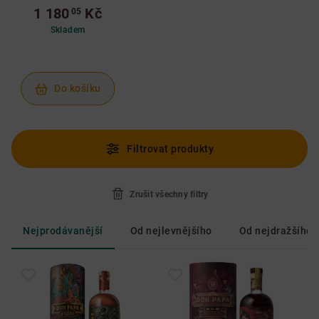
tubě a placatka
1 180
Kč
05
Skladem
Do košíku
Filtrovat produkty
Zrušit všechny filtry
Nejprodávanější
Od nejlevnějšího
Od nejdražšího