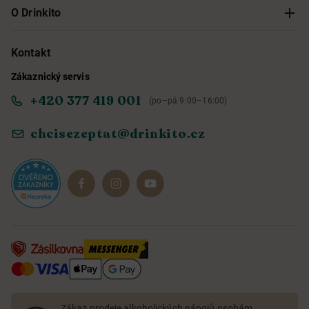
Sledování objednávky
O Drinkito
Možnosti doručení a platby
O nás
Kontakt
Zákaznický servis
Obchodní podmínky
Informace o přístupnosti služby
+420 377 419 001
(po–pá 9:00–16:00)
Ochrana osobních údajů
Objevte naše novinky
chcisezeptat@drinkito.cz
Reklamace a vrácení
Magazín
Dárkové sady
Zákaz prodeje alkoholických nápojů osobám