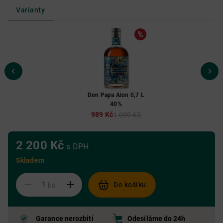
Varianty
Don Papa Alon 0,7 L
40%
989 Kč
1 099 Kč
2 200 Kč
s DPH
Skladem
Do košíku
ks
Garance nerozbití
Odesíláme do 24h