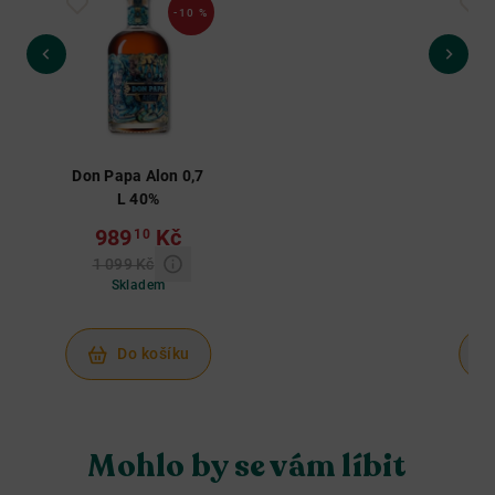
-10 %
Don Papa Alon 0,7
L 40%
k
989
Kč
10
1 099 Kč
Skladem
Do košíku
Mohlo by se vám líbit