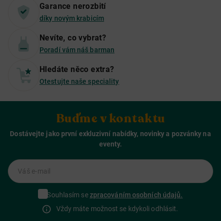
Garance nerozbití
díky novým krabicím
Nevíte, co vybrat?
Poradí vám náš barman
Hledáte něco extra?
Otestujte naše speciality
Buďme v kontaktu
Dostávejte jako první exkluzivní nabídky, novinky a pozvánky na
eventy.
Váš e-mail
Souhlasím se
zpracováním osobních údajů.
Vždy máte možnost se kdykoli odhlásit.