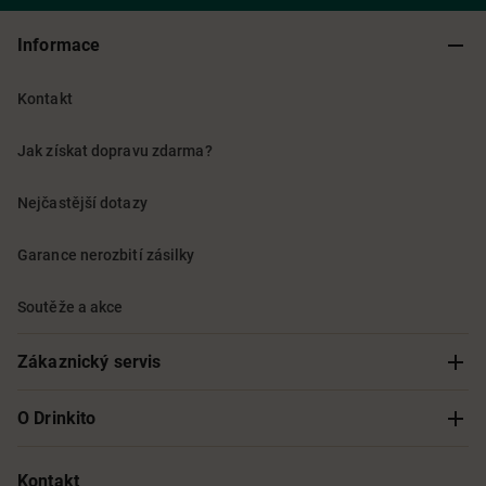
Informace
Kontakt
Jak získat dopravu zdarma?
Nejčastější dotazy
Garance nerozbití zásilky
Soutěže a akce
Zákaznický servis
Sledování objednávky
O Drinkito
Možnosti doručení a platby
O nás
Kontakt