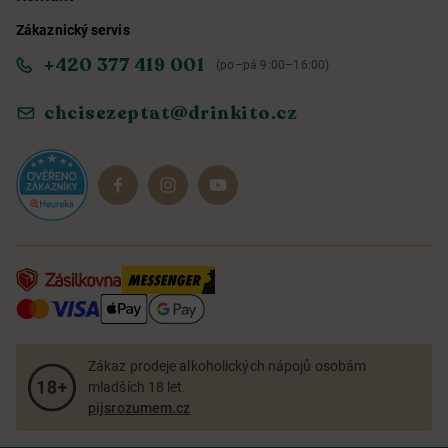
Zákaznický servis
Obchodní podmínky
Informace o přístupnosti služby
+420 377 419 001
(po–pá 9:00–16:00)
Ochrana osobních údajů
Objevte naše novinky
chcisezeptat@drinkito.cz
Reklamace a vrácení
Magazín
Dárkové sady
Zákaz prodeje alkoholických nápojů osobám
mladších 18 let.
pijsrozumem.cz