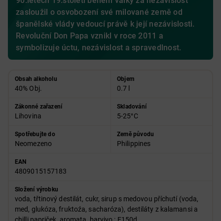
90.letech 19.století během války za nezávislost
zasloužil o osvobození své milované země od
španělské vlády vedoucí právě k její nezávislosti.
Revoluční Don Papa vznikl v roce 2011 a
symbolizuje úctu, nezávislost a spravedlnost.
Obsah alkoholu
Objem
40% Obj.
0.7 l
Zákonné zařazení
Skladování
Lihovina
5-25°C
Spotřebujte do
Země původu
Neomezeno
Philippines
EAN
4809015157183
Složení výrobku
voda, třtinový destilát, cukr, sirup s medovou příchutí (voda,
med, glukóza, fruktoźa, sacharóza), destiláty z kalamansi a
chilli papriček, aromata, barvivo : E150d