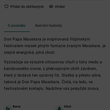
Přidat do oblíbených
Hlídat
O produktu
Nutriční hodnoty
Don Papa Masskara je inspirovaná filipínským
festivalem masek plným fantazie zvaným Masskara. je
stejně energická, plná chuti.
Vyznačuje se výrazně citrusovou chuťí s tóny medu a
kandovaného ovoce, s překvapivým chilli závěrem,
který jí dodává ten správný říz. Sladká a přesto silná,
taková je Don Papa Masskara. Čistá, na ledu, ve
festivalovém koktejlu. Nadchne vás pokaždé znova.
Barva
Vůně