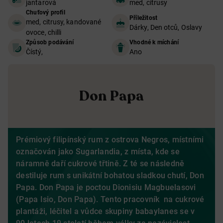
jantarová
med, citrusy
Chuťový profil
Příležitost
med, citrusy, kandované
Dárky, Den otců, Oslavy
ovoce, chilli
Způsob podávání
Vhodné k míchání
Čístý,
Ano
Don Papa
Prémiový filipínský rum z ostrova Negros, místními
označován jako Sugarlandia, z místa, kde se
náramně daří cukrové třtině. Z té se následně
destiluje rum s unikátní bohatou sladkou chutí, Don
Papa. Don Papa je poctou Dionisiu Magbuelasovi
(Papa Isio, Don Papa). Tento pracovník na cukrové
plantáži, léčitel a vůdce skupiny babaylanes se v