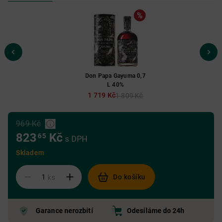
Don Papa Gayuma 0,7
L 40%
1 719 Kč
1 809 Kč
969 Kč
823
Kč
65
s DPH
Skladem
Do košíku
ks
Garance nerozbití
Odesíláme do 24h