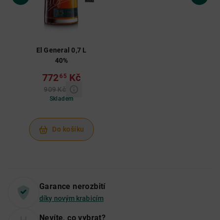
El General 0,7 L
40%
772
Kč
65
909 Kč
Skladem
Do košíku
Garance nerozbití
díky novým krabicím
Nevíte, co vybrat?