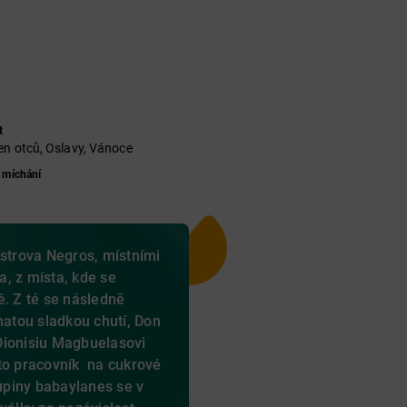
t
en otců, Oslavy, Vánoce
 míchání
ostrova Negros, místními
, z místa, kde se
ě. Z té se následně
hatou sladkou chutí, Don
Dionisiu Magbuelasovi
to pracovník na cukrové
kupiny babaylanes se v