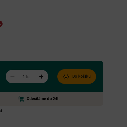
Do košíku
ks
Odesíláme do 24h
at