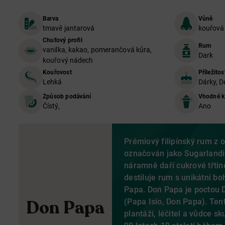
Barva
Vůně
tmavě jantarová
kouřová
Chuťový profil
Rum
vanilka, kakao, pomerančová kůra,
Dark
kouřový nádech
Kouřovost
Příležitos
Lehká
Dárky, D
Způsob podávání
Vhodné k
Čístý,
Ano
Prémiový filipínský rum z 
označován jako Sugarlandia
náramně daří cukrové třtin
destiluje rum s unikátní bo
Papa. Don Papa je poctou 
Don Papa
(Papa Isio, Don Papa). Ten
plantáži, léčitel a vůdce s