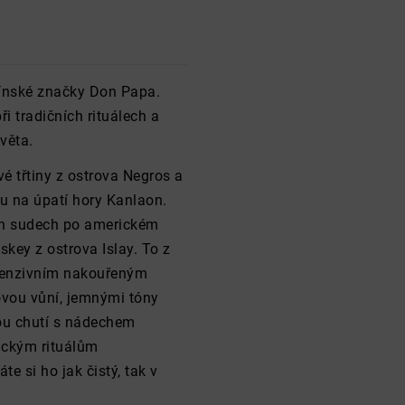
pínské značky Don Papa.
 tradičních rituálech a
věta.
 třtiny z ostrova Negros a
u na úpatí hory Kanlaon.
ch sudech po americkém
key z ostrova Islay. To z
ntenzivním nakouřeným
vou vůní, jemnými tóny
ou chutí s nádechem
ickým rituálům
 si ho jak čistý, tak v