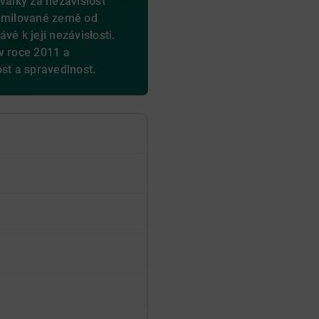
války za nezávislost
é milované země od
vě k její nezávislosti.
v roce 2011 a
ost a spravedlnost.