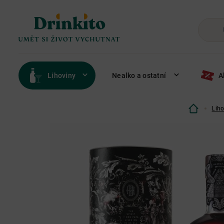
Lihoviny
Nealko a ostatní
A
Liho