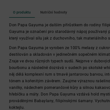
O produktu
Nutriční hodnoty
Don Papa Gayuma je dalším přírůstkem do rodiny fili
Gayuma je označení pro starodávný nápoj používaný při
který využíval sílu jak z duchovního, tak materiálního s
Don Papa Gayuma je vyroben ze 100% melasy z cukrové
destilován a skladován v jedinečném sopečném klimat
Zraje ve dvou různých typech sudů. Nejprve v dubový
bourbonu a následně dozrává v sudech po skotské whis
něj dělá komplexní rum s tmavě jantarovou barvou, i
tónem a kořenitým závěrem. Zaujme výraznou rašelino
vanilky, nádechem pomerančové kůry a silnou kakaov
hřebíčku a máty. Don Papa Gayuma vzdává hold myst
prováděnými Babaylany, filipínskými šamany. Vychutnáte
koktejlu.