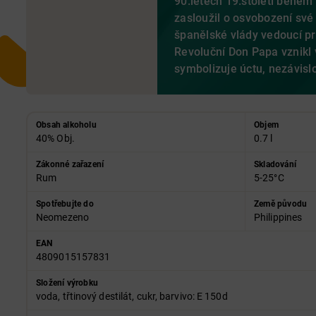
90.letech 19.století během 
zasloužil o osvobození sv
španělské vlády vedoucí prá
Revoluční Don Papa vznikl 
symbolizuje úctu, nezávisl
Obsah alkoholu
Objem
40% Obj.
0.7 l
Zákonné zařazení
Skladování
Rum
5-25°C
Spotřebujte do
Země původu
Neomezeno
Philippines
EAN
4809015157831
Složení výrobku
voda, třtinový destilát, cukr, barvivo: E 150d