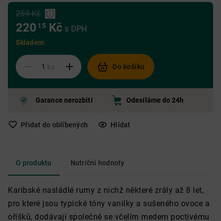
259 Kč
220
Kč
15
s DPH
Skladem
Do košíku
ks
Garance nerozbití
Odesíláme do 24h
Přidat do oblíbených
Hlídat
O produktu
Nutriční hodnoty
Karibské nasládlé rumy z nichž některé zrály až 8 let,
pro které jsou typické tóny vanilky a sušeného ovoce a
oříšků, dodávají společně se včelím medem poctivému