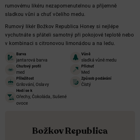
rumovému likéru nezapomenutelnou a příjemně
sladkou vůni a chuť včelího medu.
Rumový likér Božkov Republica Honey si nejlépe
vychutnáte s přáteli samotný při pokojové teplotě nebo
v kombinaci s citronovou limonádou a na ledu.
Barva
Vůně
jantarová barva
sladká vůně medu
Chuťový profil
Příchuť
med
Med
Příležitost
Způsob podávání
Grilování, Oslavy
Čístý
Hodí se k
Ořechy, Čokoláda, Sušené
ovoce
Božkov Republica