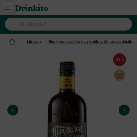
Lihoviny
Rumy, rumové likéry a výrobky z třtinových destilátů
-15 %