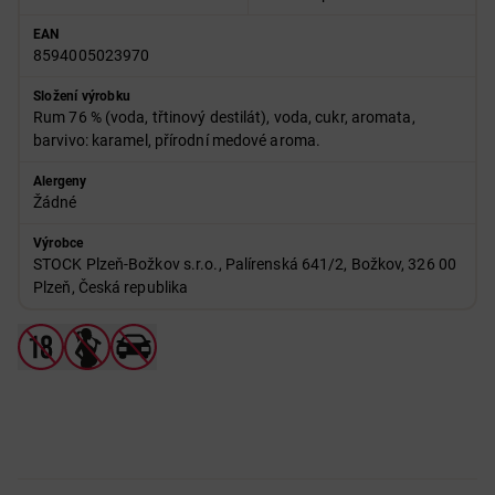
EAN
8594005023970
Složení výrobku
Rum 76 % (voda, třtinový destilát), voda, cukr, aromata,
barvivo: karamel, přírodní medové aroma.
Alergeny
Žádné
Výrobce
STOCK Plzeň-Božkov s.r.o., Palírenská 641/2, Božkov, 326 00
Plzeň, Česká republika