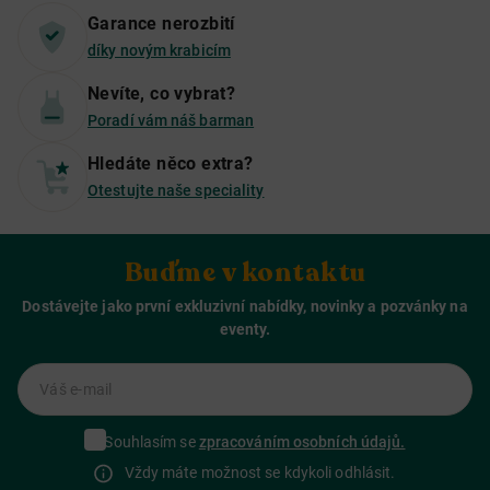
Garance nerozbití
díky novým krabicím
Nevíte, co vybrat?
Poradí vám náš barman
Hledáte něco extra?
Otestujte naše speciality
Buďme v kontaktu
Dostávejte jako první exkluzivní nabídky, novinky a pozvánky na
eventy.
Váš e-mail
Souhlasím se
zpracováním osobních údajů.
Vždy máte možnost se kdykoli odhlásit.