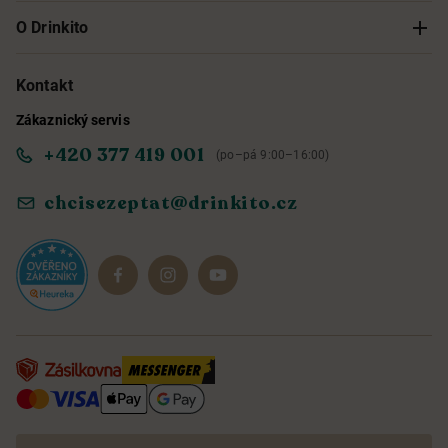
Sledování objednávky
O Drinkito
Možnosti doručení a platby
O nás
Kontakt
Zákaznický servis
Obchodní podmínky
Informace o přístupnosti služby
+420 377 419 001
(po–pá 9:00–16:00)
Ochrana osobních údajů
Objevte naše novinky
chcisezeptat@drinkito.cz
Reklamace a vrácení
Magazín
Dárkové sady