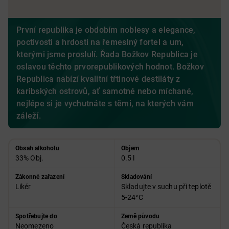
První republika je obdobím noblesy a elegance,
poctivosti a hrdosti na řemeslný fortel a um,
kterými jsme proslulí. Řada Božkov Republica je
oslavou těchto prvorepublikových hodnot. Božkov
Republica nabízí kvalitní třtinové destiláty z
karibských ostrovů, ať samotné nebo míchané,
nejlépe si je vychutnáte s těmi, na kterých vám
záleží.
Obsah alkoholu
Objem
33% Obj.
0.5 l
Zákonné zařazení
Skladování
Likér
Skladujte v suchu při teplotě
5-24°C
Spotřebujte do
Země původu
Neomezeno
Česká republika