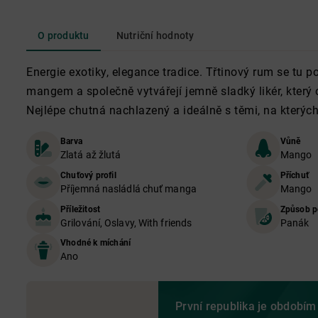
O produktu
Nutriční hodnoty
Energie exotiky, elegance tradice. Třtinový rum se tu 
mangem a společně vytvářejí jemně sladký likér, který 
Nejlépe chutná nachlazený a ideálně s těmi, na kterých 
Barva
Vůně
Zlatá až žlutá
Mango
Chuťový profil
Příchuť
Příjemná nasládlá chuť manga
Mango
Příležitost
Způsob p
Grilování, Oslavy, With friends
Panák
Vhodné k míchání
Ano
První republika je obdobím