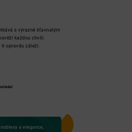
potkává s výrazně šťavnatým
osvěží každou chvíli.
ti opravdu záleží.
odávání
 noblesy a elegance,