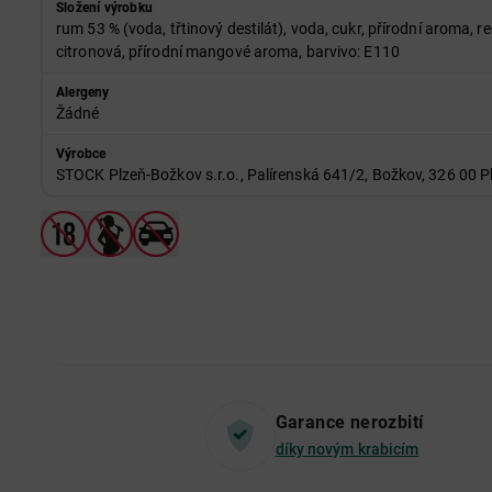
Složení výrobku
rum 53 % (voda, třtinový destilát), voda, cukr, přírodní aroma, re
citronová, přírodní mangové aroma, barvivo: E110
Alergeny
Žádné
Výrobce
STOCK Plzeň-Božkov s.r.o., Palírenská 641/2, Božkov, 326 00 P
Garance nerozbití
díky novým krabicím