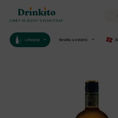
Lihoviny
Nealko a ostatní
A