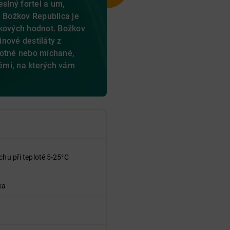
eslný fortel a um,
a Božkov Republica je
ikových hodnot. Božkov
tinové destiláty z
motné nebo míchané,
těmi, na kterých vám
chu při teplotě 5-25°C
ka