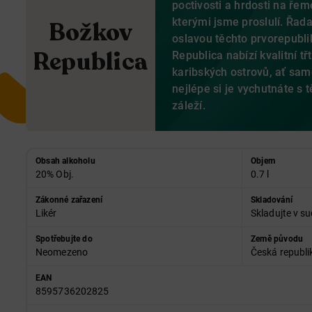
poctivosti a hrdosti na řem
kterými jsme proslulí. Řad
Božkov
oslavou těchto prvorepubl
Republica
Republica nabízí kvalitní tř
karibských ostrovů, ať sa
nejlépe si je vychutnáte s 
záleží.
Obsah alkoholu
Objem
20% Obj.
0.7 l
Zákonné zařazení
Skladování
Likér
Skladujte v su
Spotřebujte do
Země původu
Neomezeno
Česká republi
EAN
8595736202825