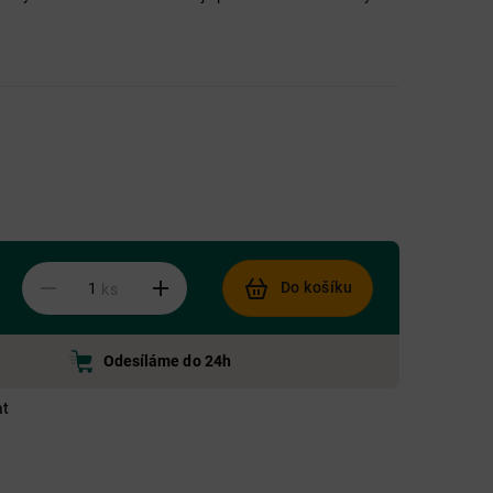
Do košíku
ks
Odesíláme do 24h
at