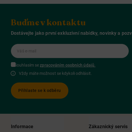
Buďme v kontaktu
Dostávejte jako první exkluzivní nabídky, novinky a poz
Váš e-mail
Souhlasím se
zpracováním osobních údajů.
Vždy máte možnost se kdykoli odhlásit.
Přihlaste se k odběru
Informace
Zákaznický servis