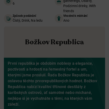
gatherings, Oslavy,
6
Podzimní drinky, With
friends
Způsob podávání
Vhodné k míchání
Čístý, Drink, Na ledu
Ano
Božkov Republica
První republika je obdobím noblesy a elegance,
poctivosti a hrdosti na řemeslný fortel a um,
kterými jsme proslulí. Řada Božkov Republica je
oslavou těchto prvorepublikových hodnot. Božkov
Republica nabízí kvalitní třtinové destiláty z
karibských ostrovů, ať samotné nebo míchané,
nejlépe si je vychutnáte s těmi, na kterých vám
záleží.