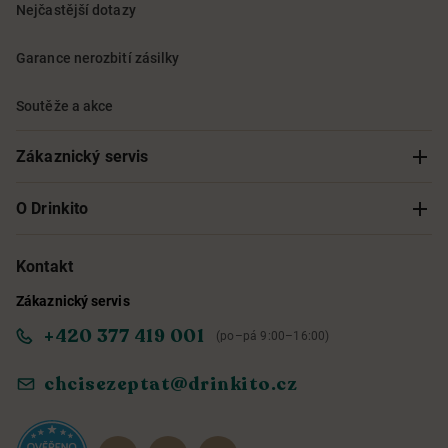
Nejčastější dotazy
Garance nerozbití zásilky
Soutěže a akce
Zákaznický servis
Sledování objednávky
O Drinkito
Možnosti doručení a platby
O nás
Kontakt
Zákaznický servis
Obchodní podmínky
Informace o přístupnosti služby
+420 377 419 001
(po–pá 9:00–16:00)
Ochrana osobních údajů
Objevte naše novinky
chcisezeptat@drinkito.cz
Reklamace a vrácení
Magazín