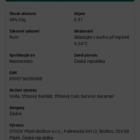
Obsah alkoholu
Objem
38% Obj.
0.5 l
Zákonné zařazení
Skladování
Rum
Skladujte v suchu při teplotě
5-24°C
Spotřebujte do
Země původu
Neomezeno
Česká republika
EAN
8595736200388
Složení výrobku
Voda, třtinový destilát, třtinový cukr, barvivo: karamel
Alergeny
Žádné
Výrobce
STOCK Plzeň-Božkov s.r.o., Palírenská 641/2, Božkov, 326 00
Plzeň, Česká republika