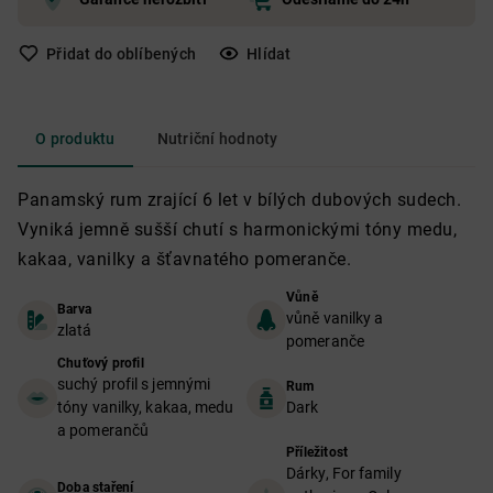
Přidat do oblíbených
Hlídat
O produktu
Nutriční hodnoty
Panamský rum zrající 6 let v bílých dubových sudech.
Vyniká jemně sušší chutí s harmonickými tóny medu,
kakaa, vanilky a šťavnatého pomeranče.
Vůně
Barva
vůně vanilky a
zlatá
pomeranče
Chuťový profil
suchý profil s jemnými
Rum
tóny vanilky, kakaa, medu
Dark
a pomerančů
Příležitost
Dárky, For family
Doba staření