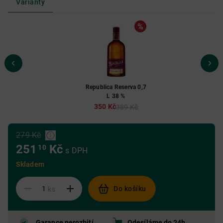
Varianty
Republica Reserva 0,7
L 38 %
350 Kč
389 Kč
279 Kč
251
Kč
10
s DPH
Skladem
Do košíku
ks
Garance nerozbití
Odesíláme do 24h