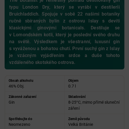
The Botanist je řemeslný pomalu destilovaný gin
typu London Dry, který se vyrábí v destilerii
Bruichladdich. Spojuje v sobě 22 našimi botaniky
ručně sbíraných bylin z ostrovu Islay s devíti
klasickými ginovými botanicals. Destiluje se
v Lomondském kotli, který je poslední svého druhu
na světě. Výsledkem je všestranní, luxusní gin
s vyváženou a bohatou chutí.
První suchý gin z Islay
je vzácným vyjádřením srdce a duše tohoto
vzdáleného skotského ostrova.
Obsah alkoholu
Objem
46% Obj.
0.7 l
Zákonné zařazení
Skladování
Gin
8-25°C, mimo přímé sluneční
záření
Spotřebujte do
Země původu
Neomezeno
Velká Británie