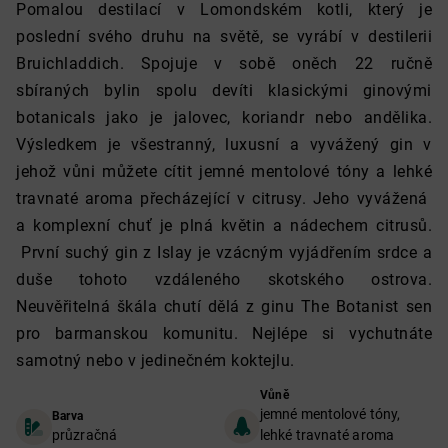
Pomalou destilací v Lomondském kotli, který je
poslední svého druhu na světě, se vyrábí v destilerii
Bruichladdich. Spojuje v sobě oněch 22 ručně
sbíraných bylin spolu devíti klasickými ginovými
botanicals jako je jalovec, koriandr nebo andělika.
Výsledkem je všestranný, luxusní a vyvážený gin v
jehož vůni můžete cítit jemné mentolové tóny a lehké
travnaté aroma přecházející v citrusy. Jeho vyvážená
a komplexní chuť je plná květin a nádechem citrusů.
První suchý gin z Islay je vzácným vyjádřením srdce a
duše tohoto vzdáleného skotského ostrova.
Neuvěřitelná škála chutí dělá z ginu The Botanist sen
pro barmanskou komunitu. Nejlépe si vychutnáte
samotný nebo v jedinečném koktejlu.
Vůně
jemné mentolové tóny,
Barva
průzračná
lehké travnaté aroma