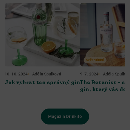
Svět drinků
10. 10. 2024
Adéla Špulková
9. 7. 2024
Adéla Špulkov
Jak vybrat ten správný gin
The Botanist - sk
gin, který vás do
Magazín Drinkito