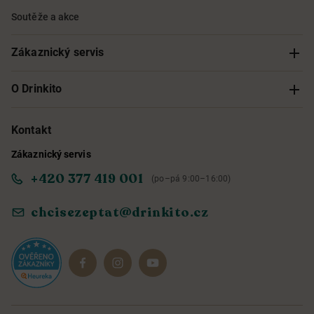
Soutěže a akce
Zákaznický servis
Sledování objednávky
O Drinkito
Možnosti doručení a platby
O nás
Kontakt
Zákaznický servis
Obchodní podmínky
Informace o přístupnosti služby
+420 377 419 001
(po–pá 9:00–16:00)
Ochrana osobních údajů
Objevte naše novinky
chcisezeptat@drinkito.cz
Reklamace a vrácení
Magazín
Dárkové sady