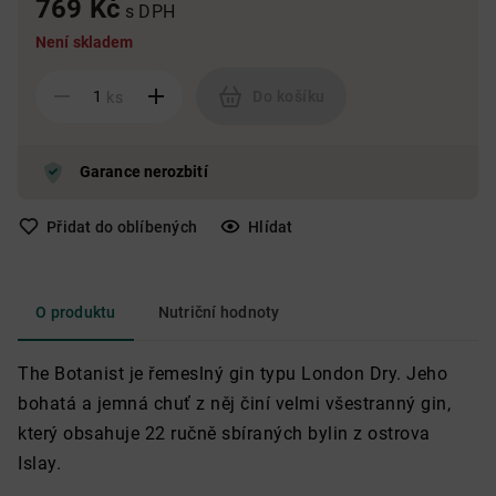
769 Kč
s DPH
Není skladem
Do košíku
ks
Garance nerozbití
Přidat do oblíbených
Hlídat
O produktu
Nutriční hodnoty
The Botanist je řemeslný gin typu London Dry. Jeho
bohatá a jemná chuť z něj činí velmi všestranný gin,
který obsahuje 22 ručně sbíraných bylin z ostrova
Islay.