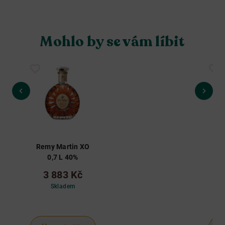
Mohlo by se vám líbit
Remy Martin XO
M
0,7 L 40%
Pr
3 883 Kč
Skladem