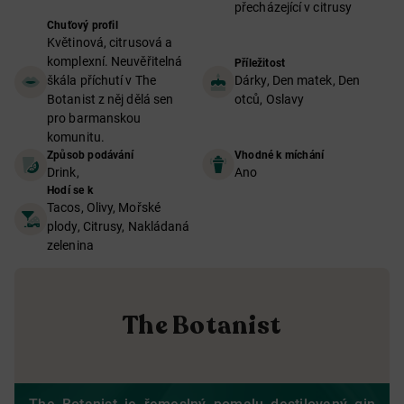
přecházející v citrusy
Chuťový profil
Květinová, citrusová a
komplexní. Neuvěřitelná
Příležitost
škála příchutí v The
Dárky, Den matek, Den
Botanist z něj dělá sen
otců, Oslavy
pro barmanskou
komunitu.
Způsob podávání
Vhodné k míchání
Drink,
Ano
Hodí se k
Tacos, Olivy, Mořské
plody, Citrusy, Nakládaná
zelenina
The Botanist