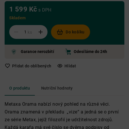
1 599 Kč
s DPH
Skladem
Do košíku
ks
Garance nerozbití
Odesíláme do 24h
Přidat do oblíbených
Hlídat
O produktu
Nutriční hodnoty
Metaxa Orama nabízí nový pohled na různé věci.
Orama znamená v překladu „vize“ a jedná se o první
ze série Metax, jejíž filozofií je udržitelnost zdrojů.
Každá karafa má své číslo se dvěma podpisy od