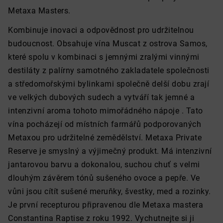
Metaxa Masters.
Kombinuje inovaci a odpovědnost pro udržitelnou
budoucnost. Obsahuje vína Muscat z ostrova Samos,
které spolu v kombinaci s jemnými zralými vinnými
destiláty z palírny samotného zakladatele společnosti
a středomořskými bylinkami společně delší dobu zrají
ve velkých dubových sudech a vytváří tak jemné a
intenzivní aroma tohoto mimořádného nápoje . Tato
vína pocházejí od místních farmářů podporovaných
Metaxou pro udržitelné zemědělství. Metaxa Private
Reserve je smyslný a výjimečný produkt. Má intenzivní
jantarovou barvu a dokonalou, suchou chuť s velmi
dlouhým závěrem tónů sušeného ovoce a pepře. Ve
vůni jsou cítít sušené meruňky, švestky, med a rozinky.
Je první recepturou připravenou dle Metaxa mastera
Constantina Raptise z roku 1992. Vychutnejte si ji