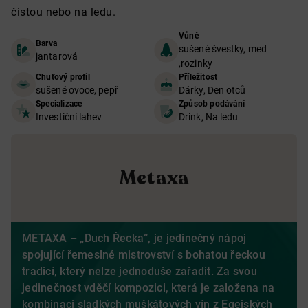
čistou nebo na ledu.
Vůně
Barva
sušené švestky, med
jantarová
,rozinky
Chuťový profil
Příležitost
sušené ovoce, pepř
Dárky, Den otců
Specializace
Způsob podávání
Investiční lahev
Drink, Na ledu
Metaxa
METAXA – „Duch Řecka“, je jedinečný nápoj
spojující řemeslné mistrovství s bohatou řeckou
tradicí, který nelze jednoduše zařadit. Za svou
jedinečnost vděčí kompozici, která je založena na
kombinaci sladkých muškátových vín z Egejských