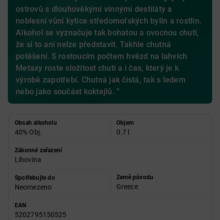
ostrovů s dlouhověkými vinnými destiláty a
noblesní vůní kytice středomořských bylin a rostlin.
Alkohol se vyznačuje tak bohatou a ovocnou chutí,
že si to ani nelze představit. Takhle chutná
potěšení. S rostoucím počtem hvězd na lahvích
Metaxy roste složitost chuti a i čas, který je k
výrobě zapotřebí. Chutná jak čistá, tak s ledem
nebo jako součást koktejlů. ”
Obsah alkoholu
Objem
40% Obj.
0.7 l
Zákonné zařazení
Lihovina
Země původu
Spotřebujte do
Greece
Neomezeno
EAN
5202795150525