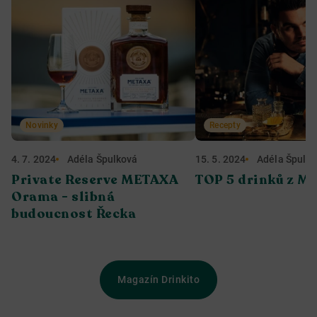
Novinky
Recepty
4. 7. 2024
Adéla Špulková
15. 5. 2024
Adéla Špulk
Private Reserve METAXA
TOP 5 drinků z M
Orama - slibná
budoucnost Řecka
Magazín Drinkito