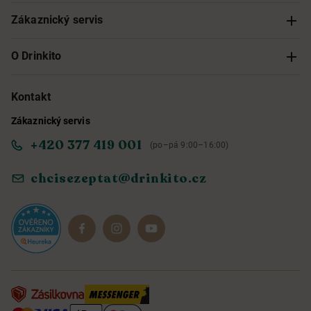
Zákaznický servis
Sledování objednávky
O Drinkito
Možnosti doručení a platby
O nás
Kontakt
Zákaznický servis
Obchodní podmínky
Informace o přístupnosti služby
+420 377 419 001
(po–pá 9:00–16:00)
Ochrana osobních údajů
Objevte naše novinky
chcisezeptat@drinkito.cz
Reklamace a vrácení
Magazín
Dárkové sady