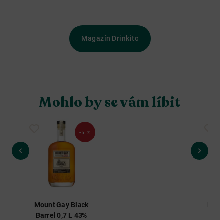
Magazín Drinkito
Mohlo by se vám líbit
-5 %
Do
Mount Gay Black
Mou
Barrel 0,7 L 43%
St