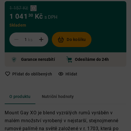
1 157 Kč
1 041
Kč
30
s DPH
Skladem
Do košíku
ks
Garance nerozbití
Odesíláme do 24h
Přidat do oblíbených
Hlídat
O produktu
Nutriční hodnoty
Mount Gay XO je blend vyzrálých rumů vyráběn v
malém množství vyrobený v nejstarší, stejnojmenné
rumové palírně na světě založené v r. 1703, která po