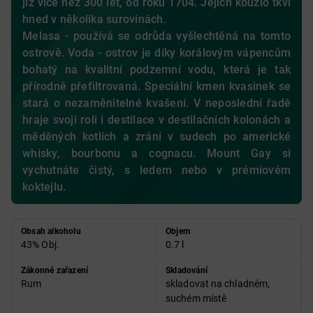
již více než 300 let, od roku 1704. Jejich kouzlo tkví
hned v několika surovinách.
Melasa - používá se odrůda vyšlechtěná na tomto
ostrově. Voda - ostrov je díky korálovým vápencům
bohatý na kvalitní podzemní vodu, která je tak
přírodně přefiltrovaná. Speciální kmen kvasinek se
stará o nezaměnitelné kvašení. V neposlední řadě
hraje svojí roli i destilace v destilačních kolonách a
měděných kotlích a zrání v sudech po americké
whisky, bourbonu a cognacu. Mount Gay si
vychutnáte čistý, s ledem nebo v prémiovém
koktejlu.
Obsah alkoholu
Objem
43% Obj.
0.7 l
Zákonné zařazení
Skladování
Rum
skladovat na chladném,
suchém místě