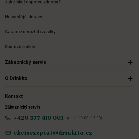
Jak získat dopravu zdarma?
Nejčastější dotazy
Garance nerozbití zásilky
Soutěže a akce
Zákaznický servis
Sledování objednávky
O Drinkito
Možnosti doručení a platby
O nás
Kontakt
Zákaznický servis
Obchodní podmínky
Informace o přístupnosti služby
+420 377 419 001
(po–pá 9:00–16:00)
Ochrana osobních údajů
Objevte naše novinky
chcisezeptat@drinkito.cz
Reklamace a vrácení
Magazín