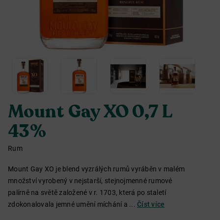
Mount Gay XO 0,7 L
43%
Rum
Mount Gay XO je blend vyzrálých rumů vyráběn v malém
množství vyrobený v nejstarší, stejnojmenné rumové
palírně na světě založené v r. 1703, která po staletí
zdokonalovala jemné umění míchání a ...
Číst více