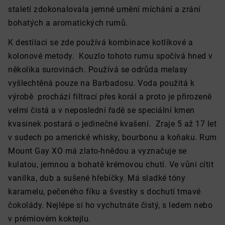
staletí zdokonalovala jemné umění míchání a zrání
bohatých a aromatických rumů.
K destilaci se zde používá kombinace kotlíkové a
kolonové metody. Kouzlo tohoto rumu spočívá hned v
několika surovinách. Používá se odrůda melasy
vyšlechtěná pouze na Barbadosu. Voda použitá k
výrobě prochází filtrací přes korál a proto je přirozeně
velmi čistá a v neposlední řadě se speciální kmen
kvasinek postará o jedinečné kvašení. Zraje 5 až 17 let
v sudech po americké whisky, bourbonu a koňaku. Rum
Mount Gay XO má zlato-hnědou a vyznačuje se
kulatou, jemnou a bohatě krémovou chutí. Ve vůni cítit
vanilka, dub a sušené hřebíčky. Má sladké tóny
karamelu, pečeného fíku a švestky s dochutí tmavé
čokolády. Nejlépe si ho vychutnáte
čistý, s ledem nebo
v prémiovém koktejlu.