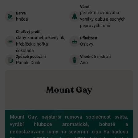
Vůně
perfektní rovnováha
Barva
hnědá
vanilky, dubu a suchých
pepřových tónů
Chuťový profil
slaný karamel, pečený fík,
Příležitost
hřebíček a hořká
Oslavy
čokoláda
Způsob podávání
Vhodné k míchání
Panák, Drink
Ano
Mount Gay
Mount Gay, nejstarší rumová společnost světa,
vyrábí hluboce aromatické, bohaté a
nedoslazované rumy na severním cípu Barbadosu