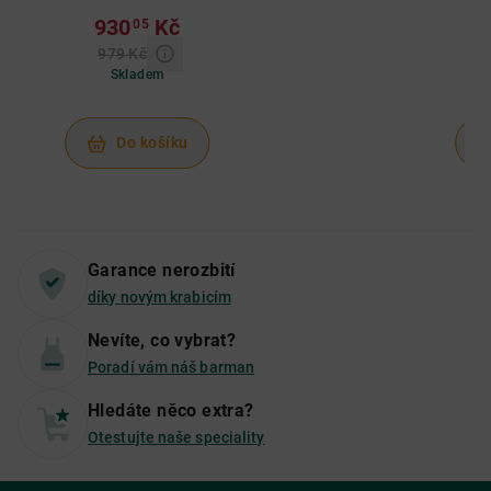
930
Kč
5
05
979 Kč
5
Skladem
Do košíku
Garance nerozbití
díky novým krabicím
Nevíte, co vybrat?
Poradí vám náš barman
Hledáte něco extra?
Otestujte naše speciality