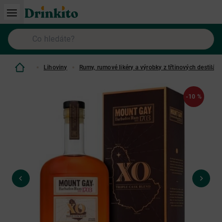
Lihoviny
Rumy, rumové likéry a výrobky z třtinových destilátů
-10 %