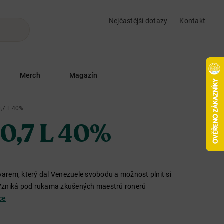
Nejčastější dotazy
Kontakt
Merch
Magazín
0,7 L 40%
 0,7 L 40%
arem, který dal Venezuele svobodu a možnost plnit si
l. Vzniká pod rukama zkušených maestrů ronerů
ce