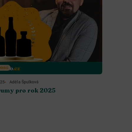
rinků
025
Adéla Špulková
rumy pro rok 2025