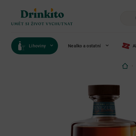
Lihoviny
Nealko a ostatní
A