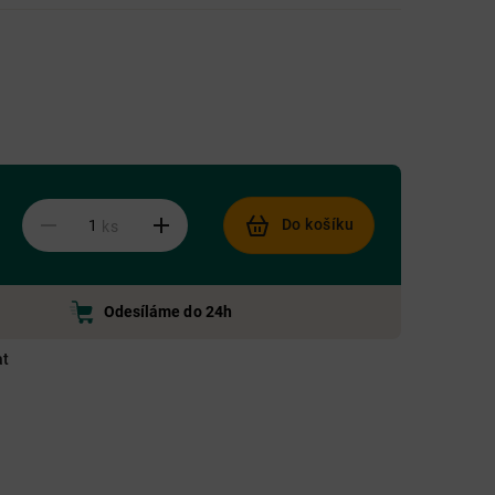
Do košíku
ks
Odesíláme do 24h
at