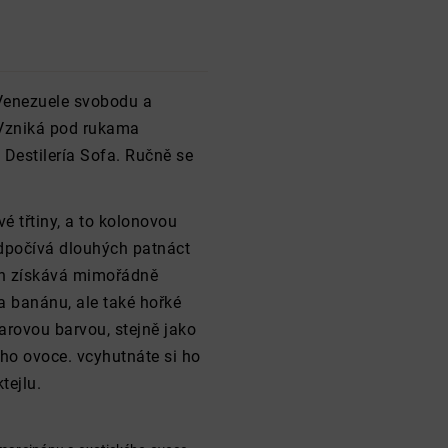
Venezuele svobodu a
. Vzniká pod rukama
Destilería Sofa. Ručně se
é třtiny, a to kolonovou
odpočívá dlouhých patnáct
ech získává mimořádně
a banánu, ale také hořké
arovou barvou, stejně jako
ho ovoce. vcyhutnáte si ho
tejlu.