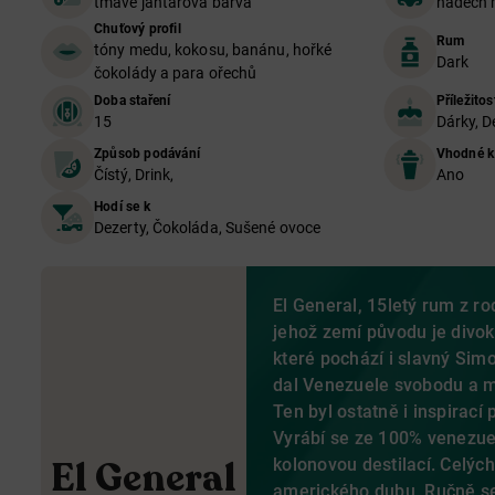
tmavě jantarová barva
nádech 
Chuťový profil
Rum
tóny medu, kokosu, banánu, hořké
Dark
čokolády a para ořechů
Doba staření
Příležitos
15
Dárky, D
Způsob podávání
Vhodné k
Čístý, Drink,
Ano
Hodí se k
Dezerty, Čokoláda, Sušené ovoce
El General, 15letý rum z ro
jehož zemí původu je divo
které pochází i slavný Simo
dal Venezuele svobodu a mo
Ten byl ostatně i inspirací
Vyrábí se ze 100% venezuel
El General
kolonovou destilací. Celých
amerického dubu. Ručně se 