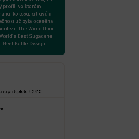
 profil, ve kterém
nánu, kokosu, citrusů a
nečnost už byla oceněna
soutěže The World Rum
 World´s Best Sugacane
ii Best Bottle Design.
chu při teplotě 5-24°C
ka