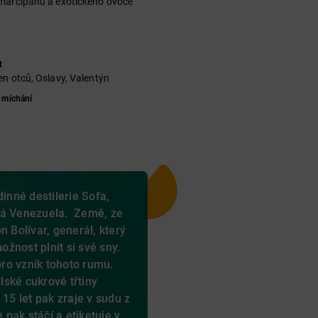
marcipánu a exotického ovoce
t
en otců, Oslavy, Valentýn
 míchání
dinné destilerie Sofa,
ká Venezuela. Země, ze
n Bolívar, generál, který
žnost plnit si své sny.
 pro vznik tohoto rumu.
ské cukrové třtiny
 15 let pak zraje v sudu z
pak stáčí a etiketuje v