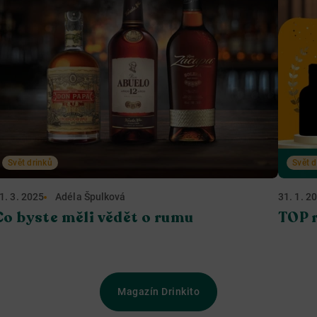
Svět drinků
Svět d
1. 3. 2025
Adéla Špulková
31. 1. 2
Co byste měli vědět o rumu
TOP 
Magazín Drinkito