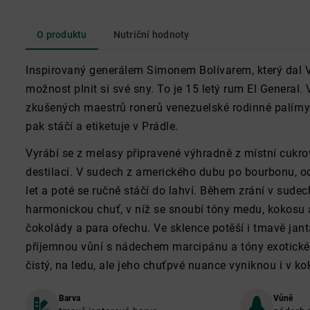
O produktu
Nutriční hodnoty
Inspirovaný generálem Simonem Bolívarem, který dal 
možnost plnit si své sny. To je 15 letý rum El General
zkušených maestrů ronerů venezuelské rodinné palírny 
pak stáčí a etiketuje v Prádle.
Vyrábí se z melasy připravené výhradně z místní cukrov
destilací. V sudech z amerického dubu po bourbonu, 
let a poté se ručně stáčí do lahví. Během zrání v sud
harmonickou chuť, v níž se snoubí tóny medu, kokosu 
čokolády a para ořechu. Ve sklence potěší i tmavě jant
příjemnou vůní s nádechem marcipánu a tóny exotické
čistý, na ledu, ale jeho chuťpvé nuance vyniknou i v kok
Barva
Vůně