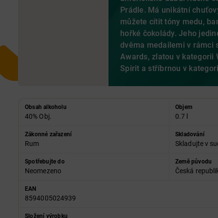
Prádle. Má unikátní chuťový
můžete cítit tóny medu, ba
hořké čokolády. Jeho jedi
dvěma medailemi v rámci 
Awards, zlatou v kategorii
Spirit a stříbrnou v kategor
Obsah alkoholu
Objem
40% Obj.
0.7 l
Zákonné zařazení
Skladování
Rum
Skladujte v su
Spotřebujte do
Země původu
Neomezeno
Česká republi
EAN
8594005024939
Složení výrobku