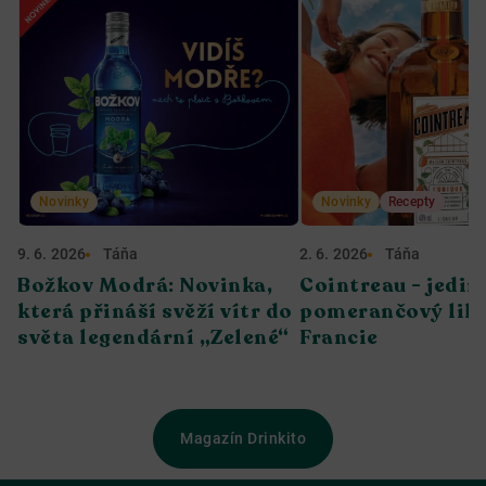
Novinky
Novinky
Recepty
9. 6. 2026
Táňa
2. 6. 2026
Táňa
Božkov Modrá: Novinka,
Cointreau - jedin
která přináší svěží vítr do
pomerančový liké
světa legendární „Zelené“
Francie
Magazín Drinkito