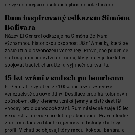
nejvýznamnějších osobností jihoamerické historie.
Rum inspirovaný odkazem Simóna
Bolívara
Název El General odkazuje na Simóna Bolívara,
významnou historickou osobnost Jižní Ameriky, která se
zasloužila o osvobození Venezuely. Právě jeho příběh se
stal inspirací pro vytvoření rumu, který má v jedné lahvi
spojovat tradici, charakter a výjimečnou kvalitu.
15 let zrání v sudech po bourbonu
El General je vyroben ze 100% melasy z výběrové
venezuelské cukrové třtiny. Destilace probíhá kolonovým
způsobem, díky kterému vzniká jemný a čistý destilát
vhodný pro dlouhodobé zrání. Rum následně zraje 15 let
v sudech z amerického dubu po bourbonu. Právě dlouhé
zrání mu dodává hloubku, jemnost a bohatý chuťový
profil. V chuti se objevují tóny medu, kokosu, banánu a