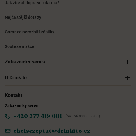
Jak získat dopravu zdarma?
Nejčastější dotazy
Garance nerozbití zásilky
Soutěže a akce
Zákaznický servis
Sledování objednávky
O Drinkito
Možnosti doručení a platby
O nás
Kontakt
Zákaznický servis
Obchodní podmínky
Informace o přístupnosti služby
+420 377 419 001
(po–pá 9:00–16:00)
Ochrana osobních údajů
Objevte naše novinky
chcisezeptat@drinkito.cz
Reklamace a vrácení