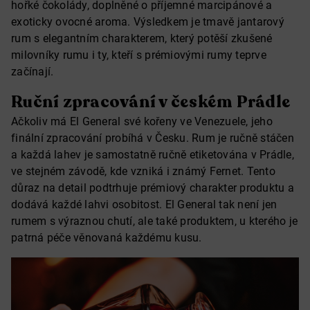
hořké čokolády, doplněné o příjemné marcipánové a
exoticky ovocné aroma. Výsledkem je tmavě jantarový
rum s elegantním charakterem, který potěší zkušené
milovníky rumu i ty, kteří s prémiovými rumy teprve
začínají.
Ruční zpracování v českém Prádle
Ačkoliv má El General své kořeny ve Venezuele, jeho
finální zpracování probíhá v Česku. Rum je ručně stáčen
a každá lahev je samostatně ručně etiketována v Prádle,
ve stejném závodě, kde vzniká i známý Fernet. Tento
důraz na detail podtrhuje prémiový charakter produktu a
dodává každé lahvi osobitost. El General tak není jen
rumem s výraznou chutí, ale také produktem, u kterého je
patrná péče věnovaná každému kusu.