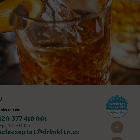
kt
cký servis
420 377 419 001
–pá 9:00–16:00)
hcisezeptat@drinkito.cz