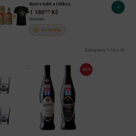
Rum v tubě a tričko L
1 180
Kč
05
Skladem
Do košíku
Zobrazeno 1-16 z 47
-20 %