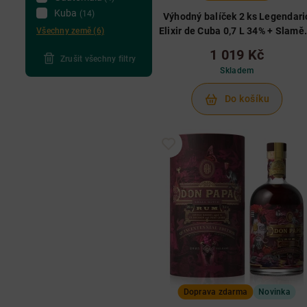
Kuba
(14)
Výhodný balíček 2 ks Legendari
Elixir de Cuba 0,7 L 34% + Slamě
Všechny země (6)
klobouk Legendario
1 019 Kč
Zrušit všechny filtry
Skladem
Do košíku
Doprava zdarma
Novinka