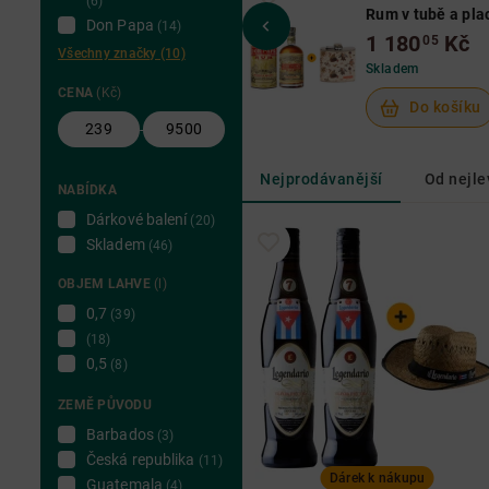
(6)
Rum v tubě a pla
Don Papa
(14)
1 180
Kč
05
Všechny značky (10)
Skladem
CENA
(Kč)
Do košíku
-
Nejprodávanější
Od nejle
NABÍDKA
Dárkové balení
(20)
Skladem
(46)
OBJEM LAHVE
(l)
0,7
(39)
(18)
0,5
(8)
ZEMĚ PŮVODU
Barbados
(3)
Česká republika
(11)
Dárek k nákupu
Guatemala
(4)