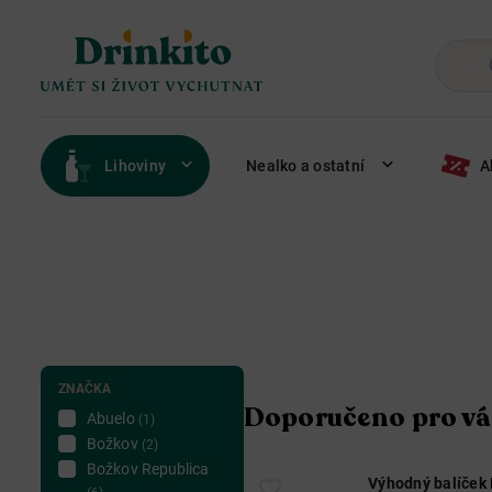
Lihoviny
Nealko a ostatní
A
ZNAČKA
Doporučeno pro vá
Abuelo
(1)
Božkov
(2)
Božkov Republica
Výhodný balíček