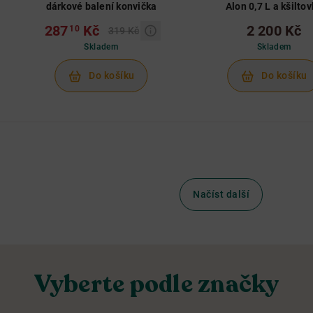
dárkové balení konvička
Alon 0,7 L a kšilto
287
Kč
2 200 Kč
10
319 Kč
Skladem
Skladem
Do košíku
Do košíku
Načíst další
Vyberte podle značky