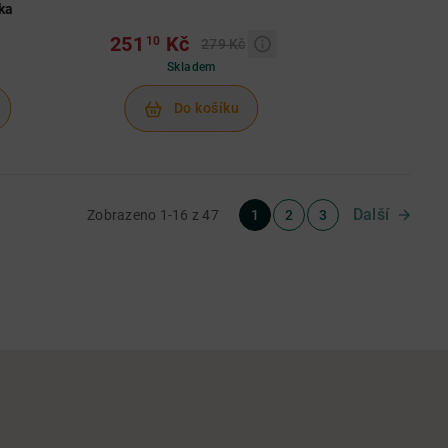
vka
251
Kč
10
279 Kč
Skladem
Do košíku
Další
Zobrazeno 1-16 z 47
1
2
3