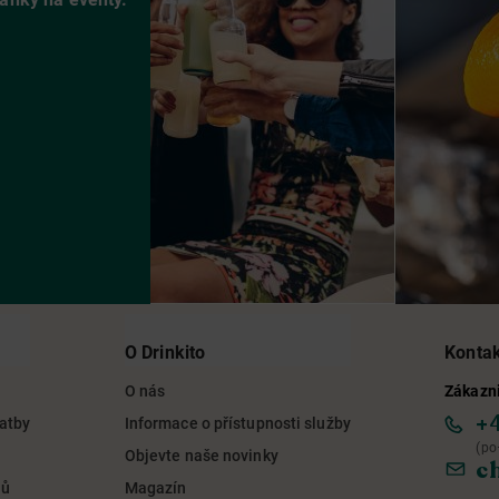
O Drinkito
Konta
O nás
Zákazni
+
latby
Informace o přístupnosti služby
(po
Objevte naše novinky
c
jů
Magazín