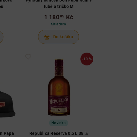
dárkové
Výhodný balíček Don Papa Rum v
ou
tubě a tričko M
1 180
Kč
05
Skladem
Do košíku
-10 %
Novinka
on Papa
Republica Reserva 0,5 L 38 %