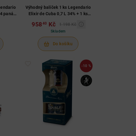
gendario
Výhodný balíček 1 ks Legendario
 4 panáky
Elixir de Cuba 0,7 L 34% + 1 ks
Legendario Anejo 9YO 0,7 L 40%
958
Kč
40
1 198 Kč
Skladem
Do košíku
-10 %