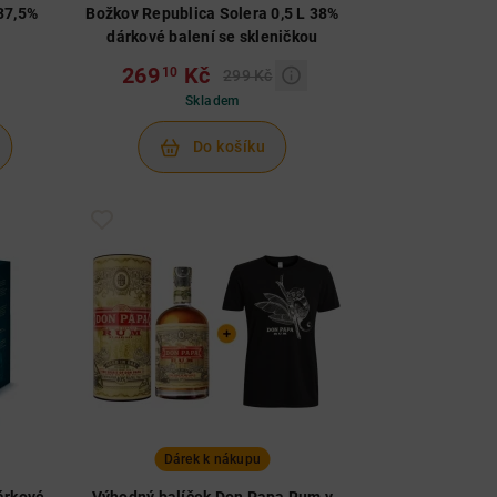
 37,5%
Božkov Republica Solera 0,5 L 38%
dárkové balení se skleničkou
269
Kč
10
299 Kč
Skladem
Do košíku
Dárek k nákupu