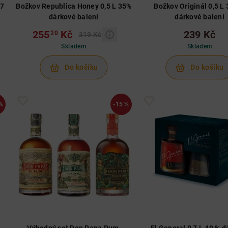
,7
Božkov Republica Honey 0,5 L 35%
Božkov Originál 0,5 L
dárkové balení
dárkové balení
255
Kč
239 Kč
20
319 Kč
Skladem
Skladem
Do košíku
Do košíku
%
-15 %