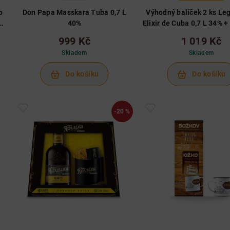
o
Don Papa Masskara Tuba 0,7 L
Výhodný balíček 2 ks Le
ný
40%
Elixir de Cuba 0,7 L 34% +
Legendario
999 Kč
1 019 Kč
Skladem
Skladem
Do košíku
Do košíku
-20 %