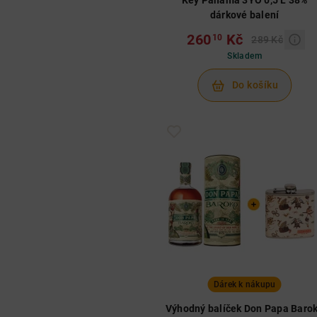
Key Panama 3YO 0,5 L 38%
dárkové balení
260
Kč
10
289 Kč
Skladem
Do košíku
Dárek k nákupu
Výhodný balíček Don Papa Baro