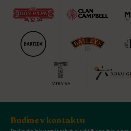
Buďme v kontaktu
Dostávejte jako první exkluzivní nabídky, novinky a poz