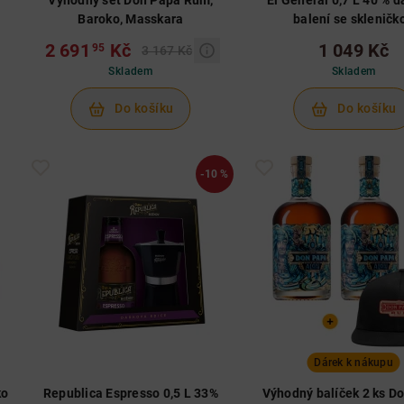
Výhodný set Don Papa Rum,
El General 0,7 L 40 % 
Baroko, Masskara
balení se skleničk
2 691
Kč
1 049 Kč
95
3 167 Kč
Skladem
Skladem
Do košíku
Do košíku
-10 %
Dárek k nákupu
ko
Republica Espresso 0,5 L 33%
Výhodný balíček 2 ks D